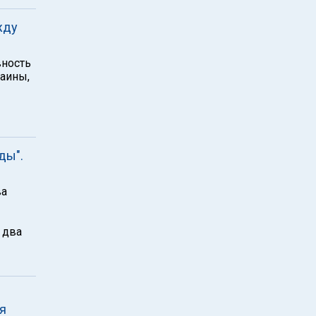
жду
вность
аины,
ды".
ва
 два
ря