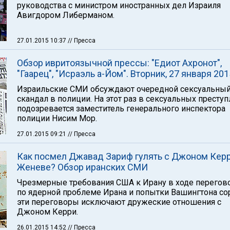
руководства с министром иностранных дел Израиля
Авигдором Либерманом.
27.01.2015 10:37
// Пресса
Обзор ивритоязычной прессы: "Едиот Ахронот",
"Гаарец", "Исраэль а-Йом". Вторник, 27 января 201
Израильские СМИ обсуждают очередной сексуальны
скандал в полиции. На этот раз в сексуальных престу
подозревается заместитель генерального инспектора
полиции Нисим Мор.
27.01.2015 09:21
// Пресса
Как посмел Джавад Зариф гулять с Джоном Керр
Женеве? Обзор иранских СМИ
Чрезмерные требования США к Ирану в ходе перегов
по ядерной проблеме Ирана и попытки Вашингтона со
эти переговоры исключают дружеские отношения с
Джоном Керри.
26.01.2015 14:52
// Пресса