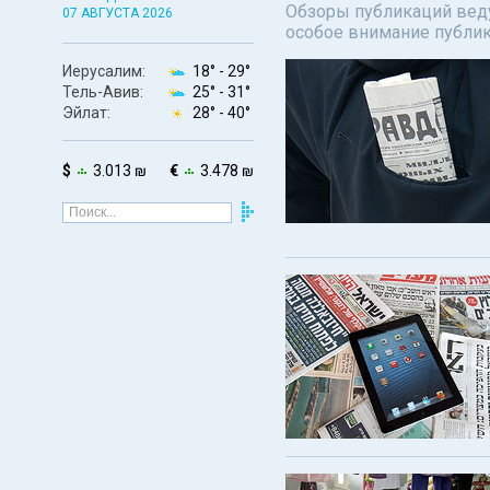
Обзоры публикаций веду
07 АВГУСТА 2026
особое внимание публи
Иерусалим:
18° -
29°
Тель-Авив:
25° -
31°
Эйлат:
28° -
40°
$
3.013 ₪
€
3.478 ₪