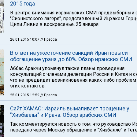
2015 года
В центре внимания израильских СМИ предвыборный 
"Сионистского лагеря", представленный Ицхаком Герц
Ципи Ливни в воскресенье, 25 января.
26.01.2015 10:07
// Пресса
В ответ на ужесточение санкций Иран повысит
обогащение урана до 60%. Обзор иранских СМИ
Аббас Аракчи упомянул также планы проведения
консультаций с членами делегации России и Китая и с
что не предвидит возникновения каких-либо проблем
этих контактов.
25.01.2015 12:59
// Пресса
Сайт ХАМАС: Израиль вымаливает прощение у
"Хизбаллы" и Ирана. Обзор арабских СМИ
Так комментируется новость о том, что руководство И
передало через Москву обращение к "Хизбалле" и Теге