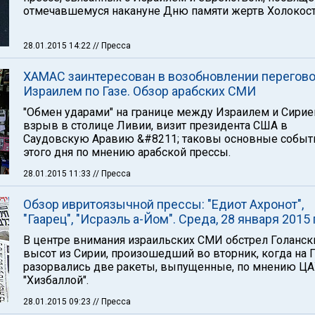
отмечавшемуся накануне Дню памяти жертв Холокост
28.01.2015 14:22
// Пресса
ХАМАС заинтересован в возобновлении перегово
Израилем по Газе. Обзор арабских СМИ
"Обмен ударами" на границе между Израилем и Сирие
взрыв в столице Ливии, визит президента США в
Саудовскую Аравию &#8211; таковы основные событ
этого дня по мнению арабской прессы.
28.01.2015 11:33
// Пресса
Обзор ивритоязычной прессы: "Едиот Ахронот",
"Гаарец", "Исраэль а-Йом". Среда, 28 января 2015
В центре внимания израильских СМИ обстрел Голанск
высот из Сирии, произошедший во вторник, когда на 
разорвались две ракеты, выпущенные, по мнению ЦА
"Хизбаллой".
28.01.2015 09:23
// Пресса