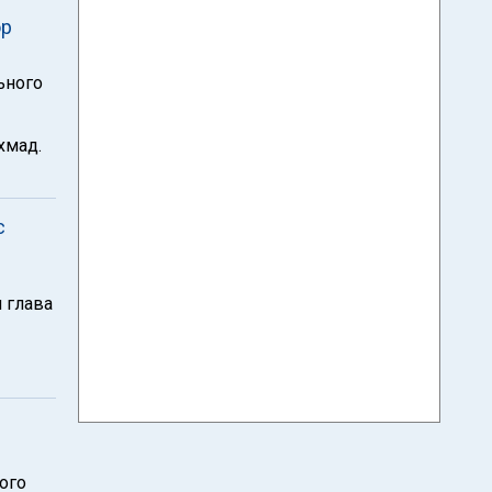
ор
ьного
хмад.
с
 глава
кого