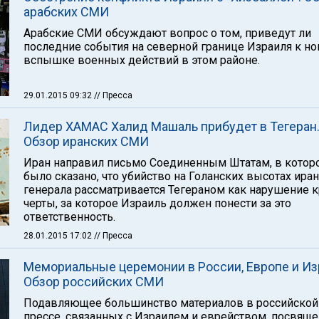
арабских СМИ
Арабские СМИ обсуждают вопрос о том, приведут ли
последние события на северной границе Израиля к н
вспышке военных действий в этом районе.
29.01.2015 09:32
// Пресса
Лидер ХАМАС Халид Машаль прибудет в Тегеран
Обзор иранских СМИ
Иран направил письмо Соединенным Штатам, в котор
было сказано, что убийство на Голанских высотах ира
генерала рассматривается Тегераном как нарушение 
черты, за которое Израиль должен понести за это
ответственность.
28.01.2015 17:02
// Пресса
Мемориальные церемонии в России, Европе и Из
Обзор российских СМИ
Подавляющее большинство материалов в российской
прессе, связанных с Израилем и еврейством, посвящ