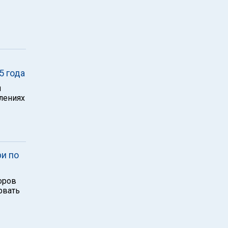
5 года
й
плениях
и по
оров
рвать