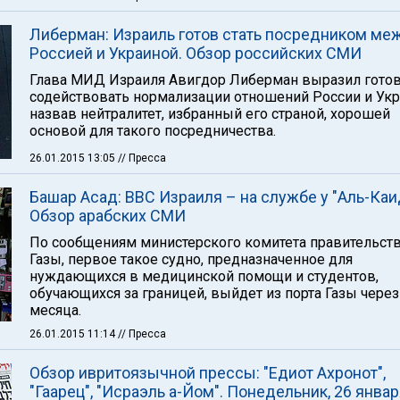
Либерман: Израиль готов стать посредником ме
Россией и Украиной. Обзор российских СМИ
Глава МИД Израиля Авигдор Либерман выразил гото
содействовать нормализации отношений России и Укр
назвав нейтралитет, избранный его страной, хорошей
основой для такого посредничества.
26.01.2015 13:05
// Пресса
Башар Асад: ВВС Израиля – на службе у "Аль-Каи
Обзор арабских СМИ
По сообщениям министерского комитета правительст
Газы, первое такое судно, предназначенное для
нуждающихся в медицинской помощи и студентов,
обучающихся за границей, выйдет из порта Газы через
месяца.
26.01.2015 11:14
// Пресса
Обзор ивритоязычной прессы: "Едиот Ахронот",
"Гаарец", "Исраэль а-Йом". Понедельник, 26 янва