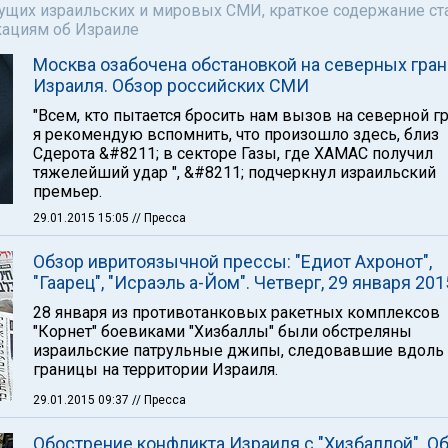
щих израильских и мировых СМИ, краткое содержание ста
кациям об Израиле
Москва озабочена обстановкой на северных гра
Израиля. Обзор российских СМИ
"Всем, кто пытается бросить нам вызов на северной г
я рекомендую вспомнить, что произошло здесь, близ
Сдерота &#8211; в секторе Газы, где ХАМАС получил
тяжелейший удар ", &#8211; подчеркнул израильский
премьер.
29.01.2015 15:05
// Пресса
Обзор ивритоязычной прессы: "Едиот Ахронот",
"Гаарец", "Исраэль а-Йом". Четверг, 29 января 201
28 января из противотанковых ракетных комплексов
"Корнет" боевиками "Хизбаллы" были обстреляны
израильские патрульные джипы, следовавшие вдоль
границы на территории Израиля.
29.01.2015 09:37
// Пресса
Обострение конфликта Израиля с "Хизбаллой". О