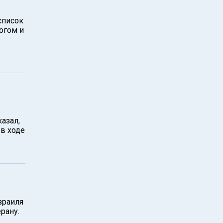
список
огом и
казал,
 в ходе
зраиля
рану.