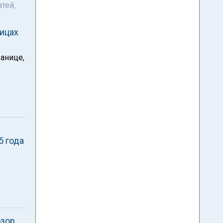
тей,
ницах
ранице,
5 года
бзор