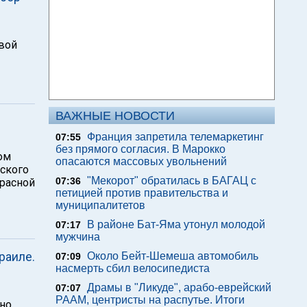
овой
ВАЖНЫЕ НОВОСТИ
.
Франция запретила телемаркетинг
07:55
без прямого согласия. В Марокко
ом
опасаются массовых увольнений
нского
"Мекорот" обратилась в БАГАЦ с
07:36
красной
петицией против правительства и
муниципалитетов
В районе Бат-Яма утонул молодой
07:17
мужчина
раиле.
Около Бейт-Шемеша автомобиль
07:09
насмерть сбил велосипедиста
Драмы в "Ликуде", арабо-еврейский
07:07
РААМ, центристы на распутье. Итоги
ено