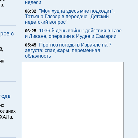
недели
а.
"Моя хуцпа здесь мне подходит".
06:32
Татьяна Глезер в передаче "Детский
недетский вопрос"
1036-й день войны: действия в Газе
06:25
ров с
и Ливане, операции в Иудее и Самарии
Прогноз погоды в Израиле на 7
05:45
й,
августа: спад жары, переменная
облачность
ия
 года
их
Голанах
ХАЛа,