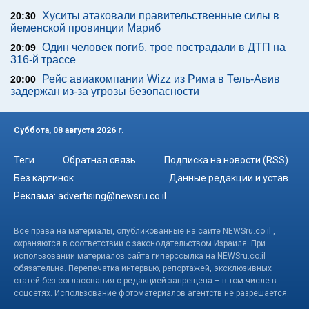
Хуситы атаковали правительственные силы в
20:30
йеменской провинции Мариб
Один человек погиб, трое пострадали в ДТП на
20:09
316-й трассе
Рейс авиакомпании Wizz из Рима в Тель-Авив
20:00
задержан из-за угрозы безопасности
Суббота, 08 августа 2026 г.
Теги
Обратная связь
Подписка на новости (RSS)
Без картинок
Данные редакции и устав
Реклама:
advertising@newsru.co.il
Все права на материалы, опубликованные на сайте NEWSru.co.il ,
охраняются в соответствии с законодательством Израиля. При
использовании материалов сайта гиперссылка на NEWSru.co.il
обязательна. Перепечатка интервью, репортажей, эксклюзивных
статей без согласования с редакцией запрещена – в том числе в
соцсетях. Использование фотоматериалов агентств не разрешается.