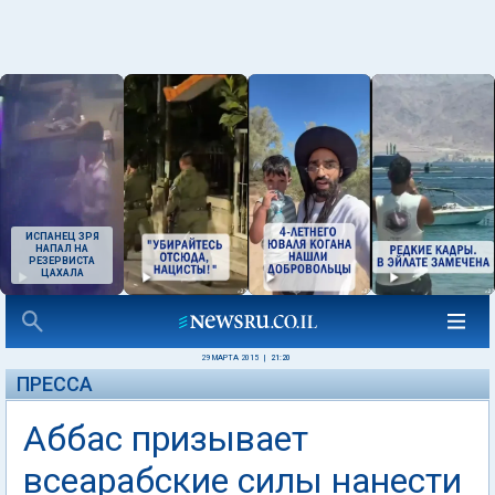
ИСПАНЕЦ ЗРЯ
НАПАЛ НА
РЕЗЕРВИСТА
ЦАХАЛА
29 МАРТА 2015
|
21:20
ПРЕССА
Аббас призывает
всеарабские силы нанести