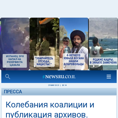
ИСПАНЕЦ ЗРЯ
НАПАЛ НА
РЕЗЕРВИСТА
ЦАХАЛА
29 МАЯ 2023
|
20:14
ПРЕССА
Колебания коалиции и
публикация архивов.