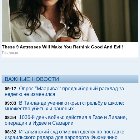
These 9 Actresses Will Make You Rethink Good And Evil!
Реклама
ВАЖНЫЕ НОВОСТИ
Опрос "Mаарива": предвыборный расклад за
09:17
неделю не изменился
В Таиланде ученик открыл стрельбу в школе:
09:03
множество убитых и раненых
1036-й день войны: действия в Газе и Ливане,
08:54
операции в Иудее и Самарии
Итальянский суд отменил сделку по поставке
08:32
израильского радара для аэропорта Фьюмичино