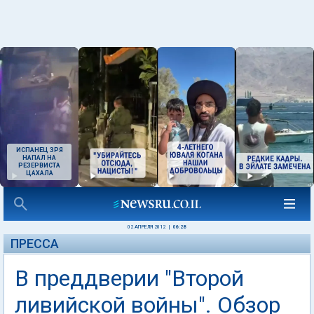
ИСПАНЕЦ ЗРЯ
НАПАЛ НА
РЕЗЕРВИСТА
ЦАХАЛА
02 АПРЕЛЯ 2012
|
06:28
ПРЕССА
В преддверии "Второй
ливийской войны". Обзор