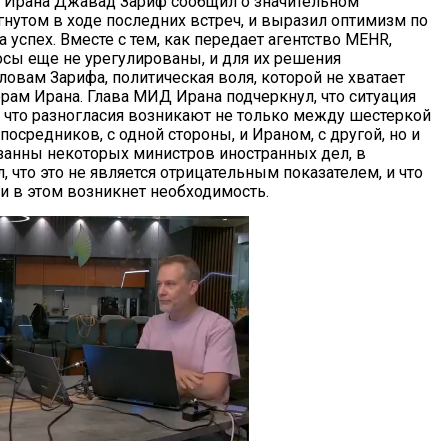
 Ирана Джавад Зариф сообщил о значительном
гнутом в ходе последних встреч, и выразил оптимизм по
 успех. Вместе с тем, как передает агентство MEHR,
сы еще не урегулированы, и для их решения
ловам Зарифа, политическая воля, которой не хватает
рам Ирана. Глава МИД Ирана подчеркнул, что ситуация
, что разногласия возникают не только между шестеркой
средников, с одной стороны, и Ираном, с другой, но и
озанны некоторых министров иностранных дел, в
, что это не является отрицательным показателем, и что
и в этом возникнет необходимость.