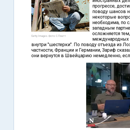
иностранных дел
прогрессе, дости
поводу шансов на
некоторые вопро
необходима, по с
западным партне
осложняется тем
Getty Images. Фото: С.Платт
международных по
внутри "шестерки". По поводу отъезда из Л
частности, Франции и Германии, Зариф сказал
они вернутся в Швейцарию немедленно, есл