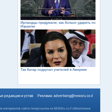
е редакции и устав
Реклама:
advertising@newsru.co.il
и материалов сайта гиперссылка на NEWSru.co.il обязательна.