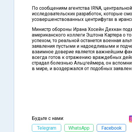
По сообщениям агентства IRNA, центральной
исследовательских разработок, которые см
усовершенствованных центрифугах в иранск
Министр обороны Ирана Хосейн Дехкан под
американского коллеги Эштона Картера о то
успехом, то реальной останется военная аль
заявления пустыми и надоедливыми и подчер
взаимное доверие является важнейшим факт
всегда готов к отражению враждебных дейст
страдал болезнью Альцгеймера, он вспомн
в мире, и воздержался от подобных заявлени
Будьте с нами:
Telegram
WhatsApp
Facebook