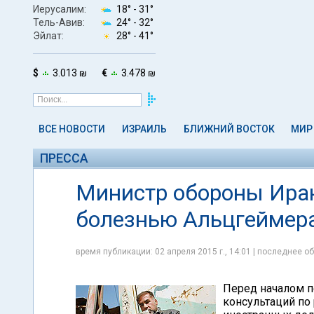
Иерусалим:
18° -
31°
Тель-Авив:
24° -
32°
Эйлат:
28° -
41°
$
3.013 ₪
€
3.478 ₪
ВСЕ НОВОСТИ
ИЗРАИЛЬ
БЛИЖНИЙ ВОСТОК
МИР
ПРЕССА
Министр обороны Иран
болезнью Альцгеймер
время публикации: 02 апреля 2015 г., 14:01 | последнее об
Перед началом п
консультаций п