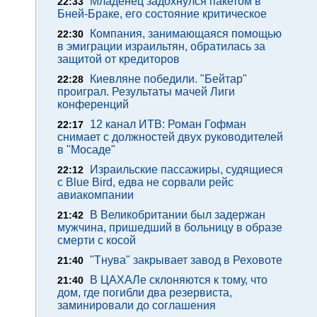
Младенец задохнулся пакетом в
22:33
Бней-Браке, его состояние критическое
Компания, занимающаяся помощью
22:30
в эмиграции израильтян, обратилась за
защитой от кредиторов
Киевляне победили. "Бейтар"
22:28
проиграл. Результаты мачей Лиги
конференций
12 канал ИТВ: Роман Гофман
22:17
снимает с должностей двух руководителей
в "Мосаде"
Израильские пассажиры, судящиеся
22:12
с Blue Bird, едва не сорвали рейс
авиакомпании
В Великобритании был задержан
21:42
мужчина, пришедший в больницу в образе
смерти с косой
"Тнува" закрывает завод в Реховоте
21:40
В ЦАХАЛе склоняются к тому, что
21:40
дом, где погибли два резервиста,
заминировали до соглашения