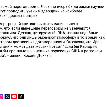
 темой переговоров в Лозанне вчера были рамки научно-
огут проводить ученые-ядерщики на наиболее
их ядерных центрах.
верг резкой критике высказывание своего
м, что, если нынешние переговоры не увенчаются
тернатива. Дехкан, цитируемый IRNA, назвал подобные
кнул, что они лишь омрачают атмосферу в то время, как
ором достижения договоренности. Он сказал, что Иран
вий и может дать жесткий ответ. "Если бы Картер не
ил бы прошлые и нынешние поражения США в регионе и
й", – заявил Хосейн Дехкан.