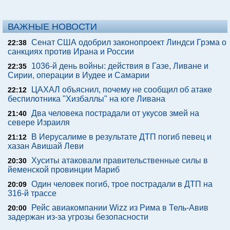
ВАЖНЫЕ НОВОСТИ
Сенат США одобрил законопроект Линдси Грэма о
22:38
санкциях против Ирана и России
1036-й день войны: действия в Газе, Ливане и
22:35
Сирии, операции в Иудее и Самарии
ЦАХАЛ объяснил, почему не сообщил об атаке
22:12
беспилотника "Хизбаллы" на юге Ливана
Два человека пострадали от укусов змей на
21:40
севере Израиля
В Иерусалиме в результате ДТП погиб певец и
21:12
хазан Авишай Леви
Хуситы атаковали правительственные силы в
20:30
йеменской провинции Мариб
Один человек погиб, трое пострадали в ДТП на
20:09
316-й трассе
Рейс авиакомпании Wizz из Рима в Тель-Авив
20:00
задержан из-за угрозы безопасности