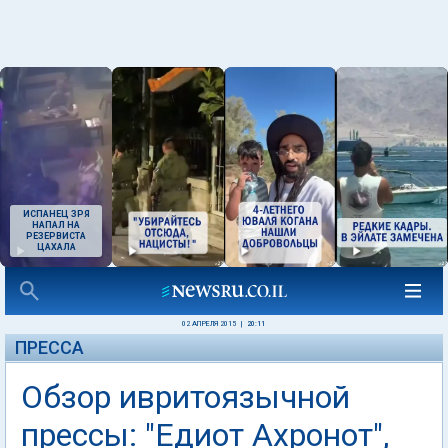
ИСПАНЕЦ ЗРЯ
НАПАЛ НА
РЕЗЕРВИСТА
ЦАХАЛА
02 АПРЕЛЯ 2015
|
20:11
ПРЕССА
Обзор ивритоязычной
прессы: "Едиот Ахронот",