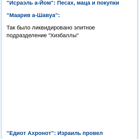
"Исраэль а-Йом": Песах, маца и покупки
"Маарив а-Шавуа":
Так было ликвидировано элитное
подразделение "Хизбаллы"
"Едиот Ахронот": Израиль провел