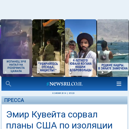
ИСПАНЕЦ ЗРЯ
НАПАЛ НА
РЕЗЕРВИСТА
ЦАХАЛА
02 ИЮНЯ 2014
|
05:23
ПРЕССА
Эмир Кувейта сорвал
планы США по изоляции