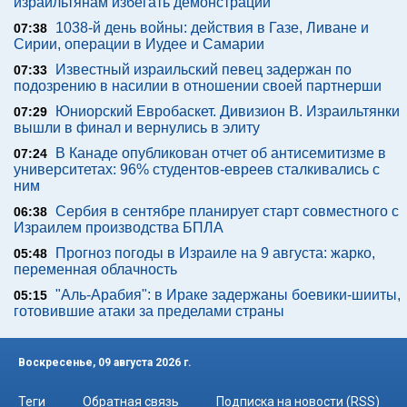
израильтянам избегать демонстраций
1038-й день войны: действия в Газе, Ливане и
07:38
Сирии, операции в Иудее и Самарии
Известный израильский певец задержан по
07:33
подозрению в насилии в отношении своей партнерши
Юниорский Евробаскет. Дивизион В. Израильтянки
07:29
вышли в финал и вернулись в элиту
В Канаде опубликован отчет об антисемитизме в
07:24
университетах: 96% студентов-евреев сталкивались с
ним
Сербия в сентябре планирует старт совместного с
06:38
Израилем производства БПЛА
Прогноз погоды в Израиле на 9 августа: жарко,
05:48
переменная облачность
"Аль-Арабия": в Ираке задержаны боевики-шииты,
05:15
готовившие атаки за пределами страны
Воскресенье, 09 августа 2026 г.
Теги
Обратная связь
Подписка на новости (RSS)