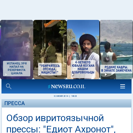
ИСПАНЕЦ ЗРЯ
НАПАЛ НА
РЕЗЕРВИСТА
ЦАХАЛА
02 ИЮНЯ 2014
|
18:23
ПРЕССА
Обзор ивритоязычной
прессы: "Едиот Ахронот",