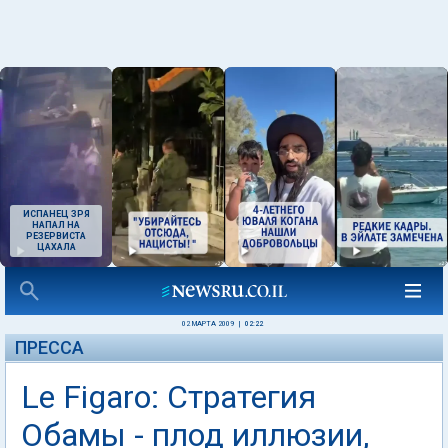
ИСПАНЕЦ ЗРЯ
НАПАЛ НА
РЕЗЕРВИСТА
ЦАХАЛА
02 МАРТА 2009
|
02:22
ПРЕССА
Le Figaro: Стратегия
Обамы - плод иллюзии,