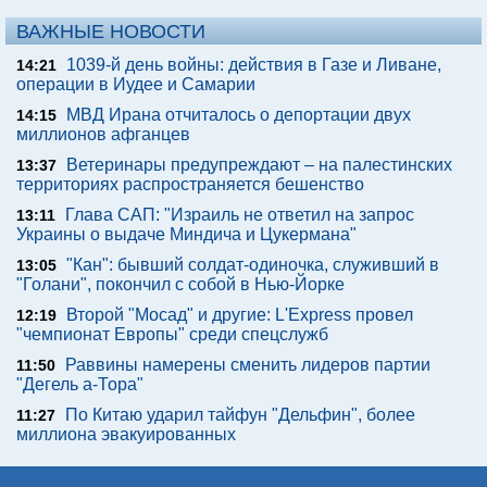
ВАЖНЫЕ НОВОСТИ
1039-й день войны: действия в Газе и Ливане,
14:21
операции в Иудее и Самарии
МВД Ирана отчиталось о депортации двух
14:15
миллионов афганцев
Ветеринары предупреждают – на палестинских
13:37
территориях распространяется бешенство
Глава САП: "Израиль не ответил на запрос
13:11
Украины о выдаче Миндича и Цукермана"
"Кан": бывший солдат-одиночка, служивший в
13:05
"Голани", покончил с собой в Нью-Йорке
Второй "Мосад" и другие: L'Express провел
12:19
"чемпионат Европы" среди спецслужб
Раввины намерены сменить лидеров партии
11:50
"Дегель а-Тора"
По Китаю ударил тайфун "Дельфин", более
11:27
миллиона эвакуированных