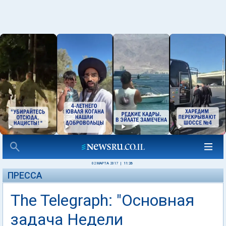
02 МАРТА 2017
|
11:26
ПРЕССА
The Telegraph: "Основная
задача Недели