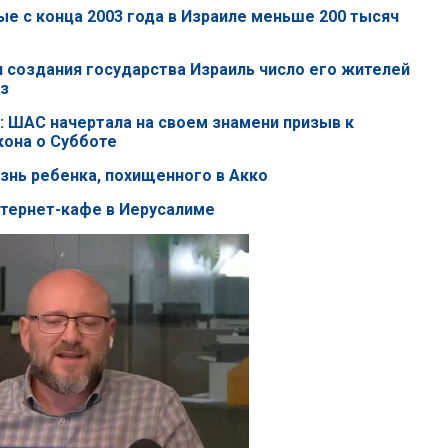
ые с конца 2003 года в Израиле меньше 200 тысяч
я создания государства Израиль число его жителей
аз
: ШАС начертала на своем знамени призыв к
она о Субботе
изнь ребенка, похищенного в Акко
нтернет-кафе в Иерусалиме