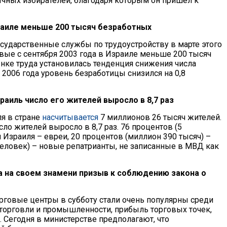
ычных избирателей, благодаря которым он пришел к
зраиле меньше 200 тысяч безработных
сударственные службы по трудоустройству в марте этого
рвые с сентября 2003 года в Израиле меньше 200 тысяч
ынке труда установилась тенденция снижения числа
 2006 года уровень безработицы снизился на 0,8
раиль число его жителей выросло в 8,7 раз
я в стране
насчитывается
7 миллионов 26 тысяч жителей.
ло жителей выросло в 8,7 раз. 76 процентов (5
 Израиля – евреи, 20 процентов (миллион 390 тысяч) –
 человек) – новые репатрианты, не записанные в МВД как
а на своем знамени призыв к соблюдению закона о
рговые центры в субботу стали очень популярны среди
 торговли и промышленности, прибыль торговых точек,
. Сегодня в министерстве предполагают, что