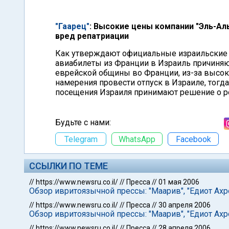
"Гаарец"
: Высокие цены компании "Эль-Ал
вред репатриации
Как утверждают официальные израильские и
авиабилеты из Франции в Израиль причиняю
еврейской общины во Франции, из-за высоки
намерения провести отпуск в Израиле, тогд
посещения Израиля принимают решение о реп
Будьте с нами:
Telegram
WhatsApp
Facebook
ССЫЛКИ ПО ТЕМЕ
//
https://www.newsru.co.il/
//
Пресса
//
01 мая 2006
Обзор ивритоязычной прессы: "Маарив", "Едиот Ахро
//
https://www.newsru.co.il/
//
Пресса
//
30 апреля 2006
Обзор ивритоязычной прессы: "Маарив", "Едиот Ахро
//
https://www.newsru.co.il/
//
Пресса
//
28 апреля 2006