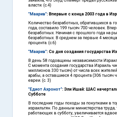
заявила, что Эхуд Ольмерт предал русскояз
власти. (с.4)
"Маарив"
: Впервые с конца 2003 года в И
Количество безработных, обратившихся в го
года, составило 199 тысяч 700 человек. Впе
безработных. Начиная с прошлого года на р
безработных. В среднем за первые 4 месяца
процента. (с.6)
"Маарив"
: Со дня создания государства Из
В день 58 годовщины независимости Израил
С момента создания государства Израиль чис
миллионов 330 тысяч) от числа всех жителей
арабы, а оставшиеся 4 процента (306 тысяч
евреи. (с. 3)
"Едиот Ахронот"
: Эли Ишай: ШАС начертал
Субботе
В последние годы походы за покупками в то
израильтян. По данным министерства труда,
работающих в субботу, увеличивается вдвое