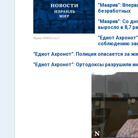
"Маарив": Вперв
безработных
"Маарив": Со дн
выросло в 8,7 р
"Едиот Ахронот"
Архив NEWSru.co.il
соблюдению зак
"Едиот Ахронот": Полиция опасается за ж
"Едиот Ахронот": Ортодоксы разрушили и