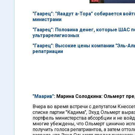
"Гаарец": "Яаадут а-Тора" собирается вой
министрами
"Гаарец": Половина денег, которые ШАС п
ультрарелигиозных
"Гаарец": Высокие цены компании "Эль-Ал
репатриации
"Маарив"
: Марина Солодкина: Ольмерт пр
Вчера во время встречи с депутатом Кнесс
списке партии "Кадима", Эхуд Ольмерт выраз
портфель министерства абсорбции и не вой
многие убеждены, что Ольмерт цинично исп
получить голоса репатриантов, а затем отт