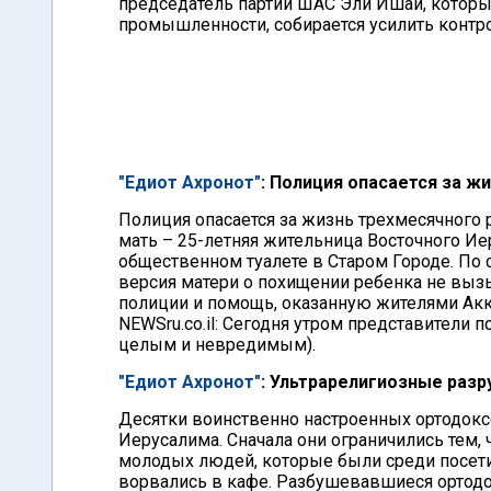
председатель партии ШАС Эли Ишай, который
промышленности, собирается усилить контрол
"Едиот Ахронот"
: Полиция опасается за ж
Полиция опасается за жизнь трехмесячного р
мать – 25-летняя жительница Восточного Ие
общественном туалете в Старом Городе. По
версия матери о похищении ребенка не выз
полиции и помощь, оказанную жителями Акко,
NEWSru.co.il: Сегодня утром представители 
целым и невредимым).
"Едиот Ахронот"
: Ультрарелигиозные раз
Десятки воинственно настроенных ортодокс
Иерусалима. Сначала они ограничились тем,
молодых людей, которые были среди посетит
ворвались в кафе. Разбушевавшиеся ортодо