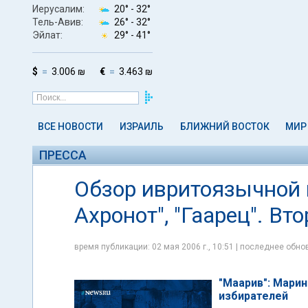
Иерусалим:
20° -
32°
Тель-Авив:
26° -
32°
Эйлат:
29° -
41°
$
3.006 ₪
€
3.463 ₪
ВСЕ НОВОСТИ
ИЗРАИЛЬ
БЛИЖНИЙ ВОСТОК
МИР
ПРЕССА
Обзор ивритоязычной п
Ахронот", "Гаарец". Вто
время публикации: 02 мая 2006 г., 10:51 | последнее обнов
"Маарив": Мари
избирателей