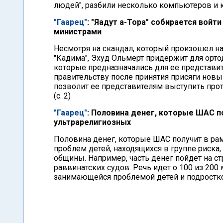
людей", разбили несколько компьютеров и ка
"Гаарец"
: "Яадут а-Тора" собирается войт
министрами
Несмотря на скандал, который произошел на
"Кадима", Эхуд Ольмерт придержит для орто
которые предназначались для ее представите
правительству после принятия присяги новым
позволит ее представителям выступить про
(с. 2)
"Гаарец"
: Половина денег, которые ШАС п
ультрарелигиозных
Половина денег, которые ШАС получит в ра
проблем детей, находящихся в группе риска
общины. Например, часть денег пойдет на 
раввинатских судов. Речь идет о 100 из 20
занимающейся проблемой детей и подростков,