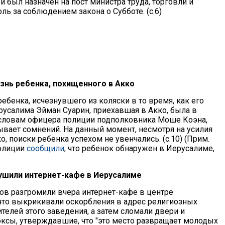
 был назначен на пост министра труда, торговли и
ь за соблюдением закона о Субботе. (с.6)
изнь ребенка, похищенного в Акко
ебенка, исчезнувшего из коляски в то время, как его
русалима Эйман Суарин, приехавшая в Акко, была в
 словам офицера полиции подполковника Моше Коэна,
ывает сомнений. На данный момент, несмотря на усилия
 поиски ребенка успехом не увенчались. (с.10) (Прим.
полиции
сообщили
, что ребенок обнаружен в Иерусалиме,
рушили интернет-кафе в Иерусалиме
ов разгромили вчера интернет-кафе в центре
 что выкрикивали оскорбления в адрес религиозных
елей этого заведения, а затем сломали двери и
ксы, утверждавшие, что "это место развращает молодых