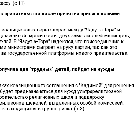
ссу. (с.11)
и в правительство после принятия присяги новыми
 коалиционных переговорах между "Яадут а Тора" и
доксальной партии посты двух заместителей министров,
лей. В "Яадут а-Тора" надеются, что присоединение к
и министрами сыграет на руку партии, так как это
тив государственной платформы нового правительства.
олучила для "трудных" детей, пойдет на нужды
мках коалиционного соглашения с "Кадимой" для решения
, будет предназначаться для нужд ультрарелигиозной
строительство религиозных школ и поддержку
0 миллионов шекелей, выделенных особой комиссией,
 находящихся в группе риска. (с. 3)