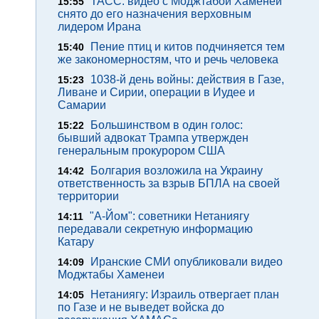
ТАСС: видео с Моджтабой Хаменеи
15:55
снято до его назначения верховным
лидером Ирана
Пение птиц и китов подчиняется тем
15:40
же закономерностям, что и речь человека
1038-й день войны: действия в Газе,
15:23
Ливане и Сирии, операции в Иудее и
Самарии
Большинством в один голос:
15:22
бывший адвокат Трампа утвержден
генеральным прокурором США
Болгария возложила на Украину
14:42
ответственность за взрыв БПЛА на своей
территории
"А-Йом": советники Нетаниягу
14:11
передавали секретную информацию
Катару
Иранские СМИ опубликовали видео
14:09
Моджтабы Хаменеи
Нетаниягу: Израиль отвергает план
14:05
по Газе и не выведет войска до