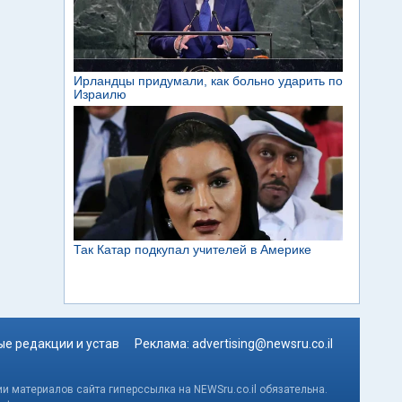
е редакции и устав
Реклама:
advertising@newsru.co.il
и материалов сайта гиперссылка на NEWSru.co.il обязательна.