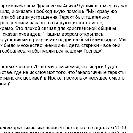
с архиепископом Франсисом Асизи Чулликаттом сразу же
зошло, и оказать необходимую помощь. "Мы сразу же
е или об акции устрашения. Теракт был тщательно
орые решили напасть на верующих католиков,
храме. Это плохой сигнал для христианской общины
 - сказал очевидец. "Нашим взорам открылась
азрушениями в результате подрыва бомб камикадзе. Мы
 было множество: женщины, дети, старики - все они
и собрались, чтобы молиться нашему Господу", -
раненых - около 70, но мы опасаемся, что жертв будет
ьстве, где не исключают того, что "аналогичные теракты
стианских церквей в Ираке, поскольку несущее смерть
ниц".
кские христиане, численность которых, по оценкам 2009