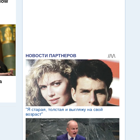
Now
а