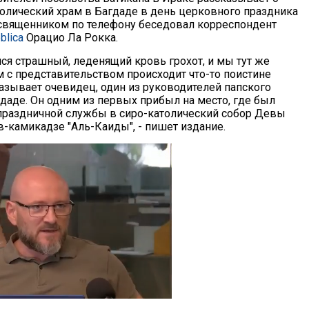
толический храм в Багдаде в день церковного праздника
 священником по телефону беседовал корреспондент
blica
Орацио Ла Рокка.
лся страшный, леденящий кровь грохот, и мы тут же
м с представительством происходит что-то поистине
казывает очевидец, один из руководителей папского
гдаде. Он одним из первых прибыл на место, где был
 праздничной службы в сиро-католический собор Девы
-камикадзе "Аль-Каиды", - пишет издание.