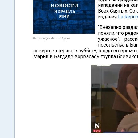
нападении на ка
Всех Святых. Со
издания
La Repub
"Внезапно разда
поняли, что рядо
ужасное", - расс
Getty Images. Фото: В.Хузаи
посольства в Ба
совершен теракт в субботу, когда во время
Марии в Багдаде ворвалась группа боевиков