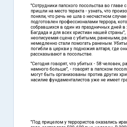
"Сотрудники папского посольства во главе 
пришли на место теракта - узнать, что прои
поняли, что речь не шла о несчастном случа
подготовлен профессионалами террора, кот
собравшихся в один из праздничных дней в 
Багдада и для всех христиан нашей страны",
неописуемая сцена с убитыми, ранеными, р
немедленно стали помогать раненым. Убитых
погибли в церкви у подножия алтаря, где он
рассказывают в посольстве.
"Сегодня говорят, что убитых - 58 человек, 
намного больше", - говорят в папском посол
могут быть организованы против других хри
насилие фундаменталистов уже не имеет гра
"Под прицелом у террористов оказались ира