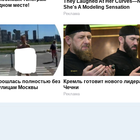
They Laughed At Her Curves—
дном месте!
She's A Modeling Sensation
Реклама
рошлась полностью без
Кремль готовит нового лидер
улицам Москвы
Чечни
Реклама