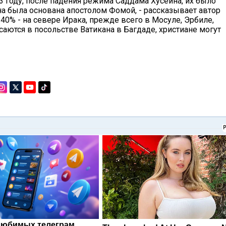
003 году, после падения режима Саддама Хусейна, их было
на была основана апостолом Фомой, - рассказывает автор
 40% - на севере Ирака, прежде всего в Мосуле, Эрбиле,
асаются в посольстве Ватикана в Багдаде, христиане могут
любимых телеграм