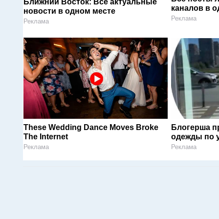
Ближний Восток: Все актуальные
каналов в о
новости в одном месте
Реклама
Реклама
These Wedding Dance Moves Broke
Блогерша п
The Internet
одежды по 
Реклама
Реклама