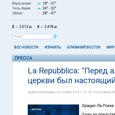
Иерусалим:
18° -
31°
Тель-Авив:
24° -
32°
Эйлат:
28° -
41°
$
3.013 ₪
€
3.478 ₪
ВСЕ НОВОСТИ
ИЗРАИЛЬ
БЛИЖНИЙ ВОСТОК
МИР
ПРЕССА
La Repubblica: "Перед 
церкви был настоящий
время публикации: 02 ноября 2010 г., 11:42 | последнее об
Орацио Ла Рокка
Один из предста