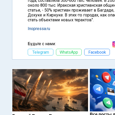
года, составляла 500-600 тыс. человек. В 2
около 800 тыс. Иракская христианская общи
статьи, - 50% христиан проживает в Багдаде,
Дохуке и Киркуке. В этих-то городах, как оп
стать объектами новых терактов".
Inopressa.ru
Будьте с нами:
Telegram
WhatsApp
Facebook
Все посты 