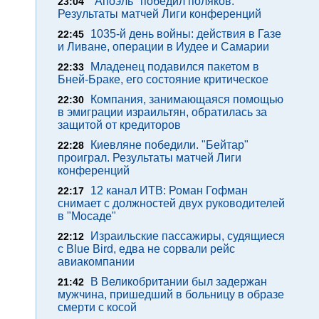
"Апоэль" победил поляков.
23:04
Результаты матчей Лиги конференций
1035-й день войны: действия в Газе
22:45
и Ливане, операции в Иудее и Самарии
Младенец подавился пакетом в
22:33
Бней-Браке, его состояние критическое
Компания, занимающаяся помощью
22:30
в эмиграции израильтян, обратилась за
защитой от кредиторов
Киевляне победили. "Бейтар"
22:28
проиграл. Результаты матчей Лиги
конференций
12 канал ИТВ: Роман Гофман
22:17
снимает с должностей двух руководителей
в "Мосаде"
Израильские пассажиры, судящиеся
22:12
с Blue Bird, едва не сорвали рейс
авиакомпании
В Великобритании был задержан
21:42
мужчина, пришедший в больницу в образе
смерти с косой