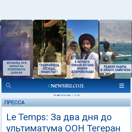
ИСПАНЕЦ ЗРЯ
НАПАЛ НА
РЕЗЕРВИСТА
ЦАХАЛА
30 АВГУСТА 2006
|
11:14
ПРЕССА
Le Temps: За два дня до
ультиматума ООН Тегеран