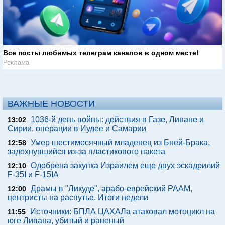
Все посты любимых телеграм каналов в одном месте!
Реклама
ВАЖНЫЕ НОВОСТИ
1036-й день войны: действия в Газе, Ливане и
13:02
Сирии, операции в Иудее и Самарии
Умер шестимесячный младенец из Бней-Брака,
12:58
задохнувшийся из-за пластикового пакета
Одобрена закупка Израилем еще двух эскадрилий
12:10
F-35I и F-15IA
Драмы в "Ликуде", арабо-еврейский РААМ,
12:00
центристы на распутье. Итоги недели
Источники: БПЛА ЦАХАЛа атаковал мотоцикл на
11:55
юге Ливана, убитый и раненый