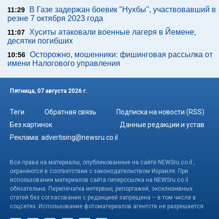
В Газе задержан боевик "Нухбы", участвовавший в
11:29
резне 7 октября 2023 года
Хуситы атаковали военные лагеря в Йемене,
11:07
десятки погибших
Осторожно, мошенники: фишинговая рассылка от
10:56
имени Налогового управления
Пятница, 07 августа 2026 г.
Теги
Обратная связь
Подписка на новости (RSS)
Без картинок
Данные редакции и устав
Реклама:
advertising@newsru.co.il
Все права на материалы, опубликованные на сайте NEWSru.co.il ,
охраняются в соответствии с законодательством Израиля. При
использовании материалов сайта гиперссылка на NEWSru.co.il
обязательна. Перепечатка интервью, репортажей, эксклюзивных
статей без согласования с редакцией запрещена – в том числе в
соцсетях. Использование фотоматериалов агентств не разрешается.