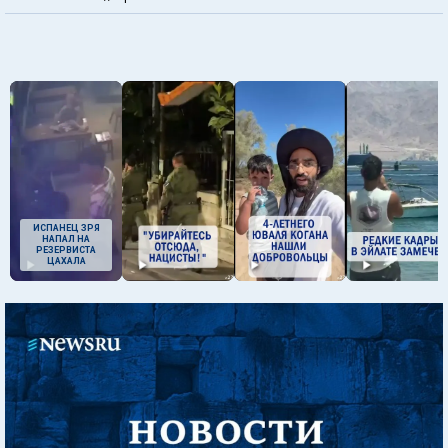
ИСПАНЕЦ ЗРЯ
НАПАЛ НА
РЕЗЕРВИСТА
ЦАХАЛА