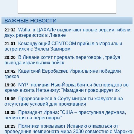
ВАЖНЫЕ НОВОСТИ
Walla: в ЦАХАЛе выдвигают новые версии гибели
21:32
двух резервистов в Ливане
Командующий CENTCOM прибыл в Израиль и
21:01
встретился с Эялем Замиром
В Ливане хотят прервать переговоры, требуя
20:20
вывода израильских войск
Кадетский Евробаскет. Израильтяне победили
19:42
греков
NYP: полиция Нью-Йорка боится беспорядков во
19:38
время визита Нетаниягу: "Мамдани провоцирует их"
Прорвавшиеся в Сеуту мигранты жалуются на
19:09
отсутствие условий для проживания
Президент Ирана: "США – преступная держава,
18:35
несмотря на переговоры"
Политики призывают Испанию отказаться от
18:23
проведения чемпионата мира 2030 совместно с Марокко