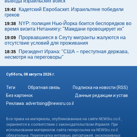
вывода израильских войск
Кадетский Евробаскет. Израильтяне победили
19:42
греков
NYP: полиция Нью-Йорка боится беспорядков во
19:38
время визита Нетаниягу: "Мамдани провоцирует их"
Прорвавшиеся в Сеуту мигранты жалуются на
19:09
отсутствие условий для проживания
Президент Ирана: "США – преступная держава,
18:35
несмотря на переговоры"
Суббота, 08 августа 2026 г.
Теги
Обратная связь
Подписка на новости (RSS)
Без картинок
Данные редакции и устав
Реклама:
advertising@newsru.co.il
Все права на материалы, опубликованные на сайте NEWSru.co.il ,
охраняются в соответствии с законодательством Израиля. При
использовании материалов сайта гиперссылка на NEWSru.co.il
обязательна. Перепечатка интервью, репортажей, эксклюзивных