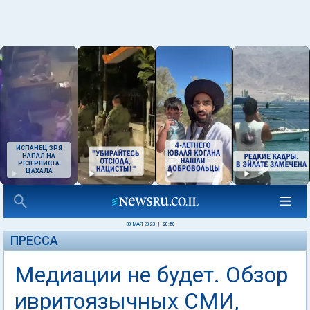
ИСПАНЕЦ ЗРЯ
НАПАЛ НА
РЕЗЕРВИСТА
ЦАХАЛА
30 МАЯ 2023
|
20:50
ПРЕССА
Медиации не будет. Обзор
ивритоязычных СМИ,