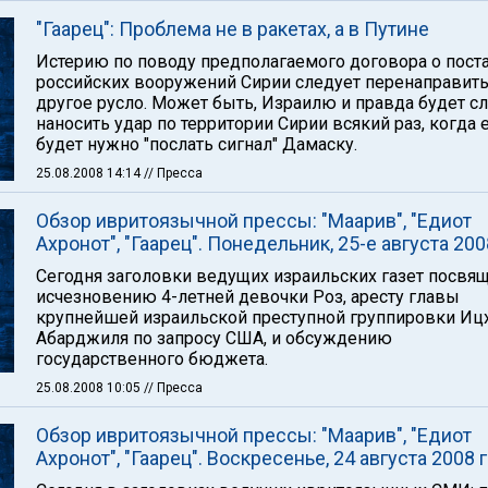
"Гаарец": Проблема не в ракетах, а в Путине
Истерию по поводу предполагаемого договора о пост
российских вооружений Сирии следует перенаправить
другое русло. Может быть, Израилю и правда будет с
наносить удар по территории Сирии всякий раз, когда 
будет нужно "послать сигнал" Дамаску.
25.08.2008 14:14
// Пресса
Обзор ивритоязычной прессы: "Маарив", "Едиот
Ахронот", "Гаарец". Понедельник, 25-е августа 200
Сегодня заголовки ведущих израильских газет посвя
исчезновению 4-летней девочки Роз, аресту главы
крупнейшей израильской преступной группировки Иц
Абарджиля по запросу США, и обсуждению
государственного бюджета.
25.08.2008 10:05
// Пресса
Обзор ивритоязычной прессы: "Маарив", "Едиот
Ахронот", "Гаарец". Воскресенье, 24 августа 2008 