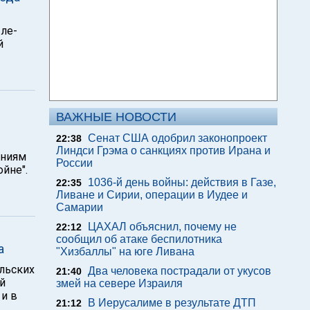
ле-
й
ВАЖНЫЕ НОВОСТИ
Сенат США одобрил законопроект
22:38
Линдси Грэма о санкциях против Ирана и
аниям
России
йне".
1036-й день войны: действия в Газе,
22:35
Ливане и Сирии, операции в Иудее и
Самарии
ЦАХАЛ объяснил, почему не
22:12
сообщил об атаке беспилотника
а
"Хизбаллы" на юге Ливана
льских
Два человека пострадали от укусов
21:40
й
змей на севере Израиля
 и в
В Иерусалиме в результате ДТП
21:12