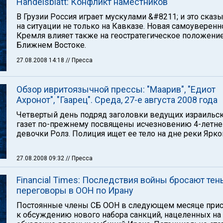
Handelsblatt: Конфликт наместников
В Грузии Россия играет мускулами &#8211; и это сказ
на ситуации не только на Кавказе. Новая самоуверенн
Кремля влияет также на геостратегическое положение
Ближнем Востоке.
27.08.2008 14:18
// Пресса
Обзор ивритоязычной прессы: "Маарив", "Едиот
Ахронот", "Гаарец". Среда, 27-е августа 2008 года
Четвертый день подряд заголовки ведущих израильс
газет по-прежнему посвящены исчезновению 4-летне
девочки Ролз. Полиция ищет ее тело на дне реки Ярко
27.08.2008 09:32
// Пресса
Financial Times: Последствия войны бросают тень
переговоры в ООН по Ирану
Постоянные члены СБ ООН в следующем месяце прис
к обсуждению нового набора санкций, нацеленных на