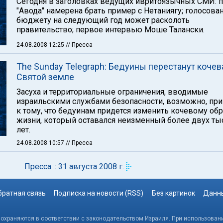
Сегодня в заголовках ведущих ивритоязычных СМИ: п
"Авода" намерена брать пример с Нетаниягу; голосова
бюджету на следующий год может расколоть
правительство; первое интервью Моше Талански.
24.08.2008 12:25
// Пресса
The Sunday Telegraph: Бедуины перестанут кочев
Святой земле
Засуха и территориальные ограничения, вводимые
израильскими службами безопасности, возможно, пр
к тому, что бедуинам придется изменить кочевому обр
жизни, который оставался неизменный более двух ты
лет.
24.08.2008 10:57
// Пресса
Пресса :: 31 августа 2008 г.
братная связь
Подписка на новости (RSS)
Без картинок
Данны
, охраняются в соответствии с законодательством Израиля. При использовани