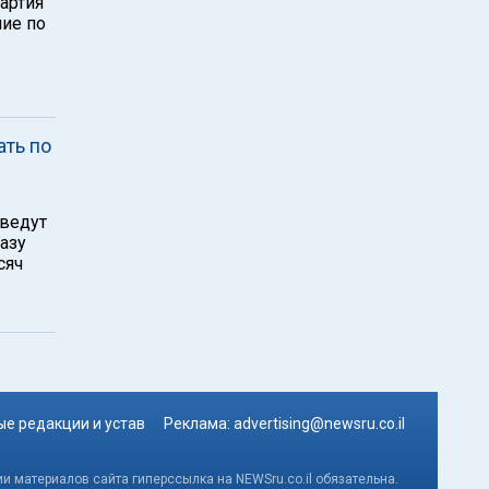
артия
ние по
ать по
иведут
азу
сяч
е редакции и устав
Реклама:
advertising@newsru.co.il
и материалов сайта гиперссылка на NEWSru.co.il обязательна.