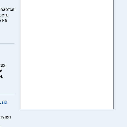
ывается
ость
 на
ких
й
н.
 на
тупят