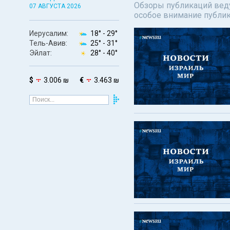
Обзоры публикаций веду
07 АВГУСТА 2026
особое внимание публи
Иерусалим:
18° -
29°
Тель-Авив:
25° -
31°
Эйлат:
28° -
40°
$
3.006 ₪
€
3.463 ₪