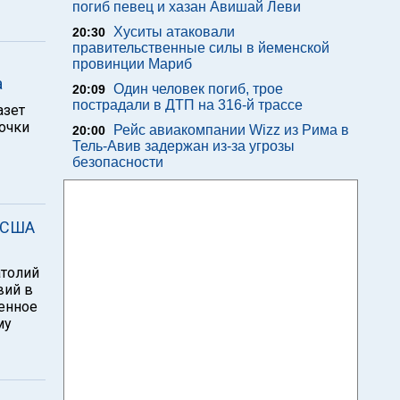
погиб певец и хазан Авишай Леви
Хуситы атаковали
20:30
правительственные силы в йеменской
провинции Мариб
а
Один человек погиб, трое
20:09
пострадали в ДТП на 316-й трассе
азет
очки
Рейс авиакомпании Wizz из Рима в
20:00
Тель-Авив задержан из-за угрозы
безопасности
а США
атолий
вий в
енное
му