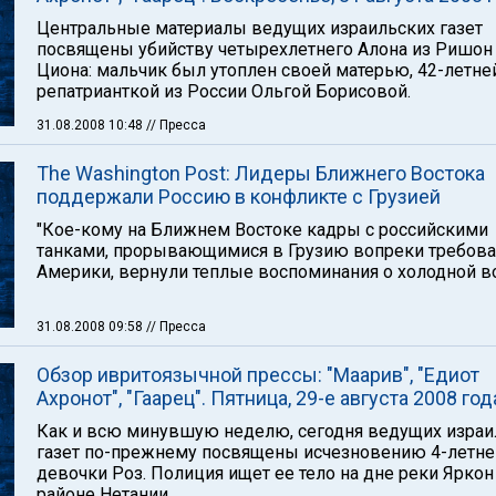
Центральные материалы ведущих израильских газет
посвящены убийству четырехлетнего Алона из Ришон 
Циона: мальчик был утоплен своей матерью, 42-летне
репатрианткой из России Ольгой Борисовой.
31.08.2008 10:48
// Пресса
The Washington Post: Лидеры Ближнего Востока
поддержали Россию в конфликте с Грузией
"Кое-кому на Ближнем Востоке кадры с российскими
танками, прорывающимися в Грузию вопреки требов
Америки, вернули теплые воспоминания о холодной во
31.08.2008 09:58
// Пресса
Обзор ивритоязычной прессы: "Маарив", "Едиот
Ахронот", "Гаарец". Пятница, 29-е августа 2008 год
Как и всю минувшую неделю, сегодня ведущих израи
газет по-прежнему посвящены исчезновению 4-летне
девочки Роз. Полиция ищет ее тело на дне реки Яркон
районе Нетании.