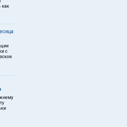
т
 как
месяца
ации
ки с
зское
а
ежнему
ту
вки