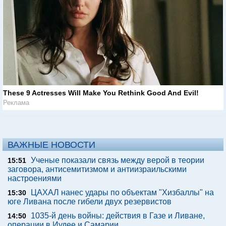
These 9 Actresses Will Make You Rethink Good And Evil!
Реклама
ВАЖНЫЕ НОВОСТИ
Ученые показали связь между верой в теории
15:51
заговора, антисемитизмом и антиизраильскими
настроениями
ЦАХАЛ нанес удары по объектам "Хизбаллы" на
15:30
юге Ливана после гибели двух резервистов
1035-й день войны: действия в Газе и Ливане,
14:50
операции в Иудее и Самарии