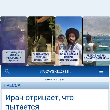
ИСПАНЕЦ ЗРЯ
НАПАЛ НА
РЕЗЕРВИСТА
ЦАХАЛА
31 АВГУСТА 2011
|
12:55
ПРЕССА
Иран отрицает, что
пытается