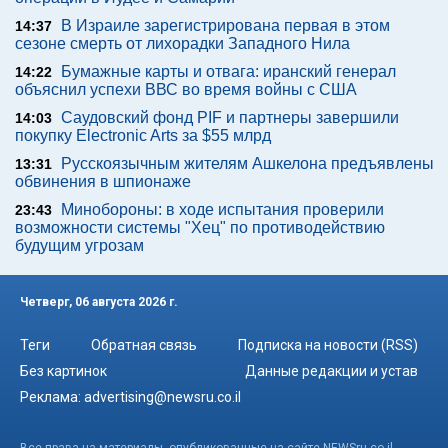
В Израиле зарегистрирована первая в этом
14:37
сезоне смерть от лихорадки Западного Нила
Бумажные карты и отвага: иранский генерал
14:22
объяснил успехи ВВС во время войны с США
Саудовский фонд PIF и партнеры завершили
14:03
покупку Electronic Arts за $55 млрд
Русскоязычным жителям Ашкелона предъявлены
13:31
обвинения в шпионаже
Минобороны: в ходе испытания проверили
23:43
возможности системы "Хец" по противодействию
будущим угрозам
Четверг, 06 августа 2026 г.
Теги
Обратная связь
Подписка на новости (RSS)
Без картинок
Данные редакции и устав
Реклама:
advertising@newsru.co.il
Все права на материалы, опубликованные на сайте NEWSru.co.il ,