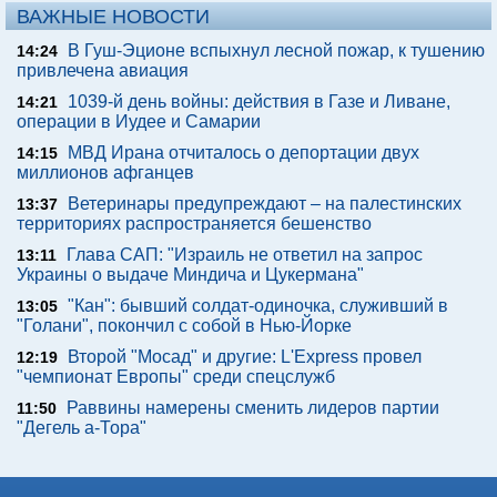
ВАЖНЫЕ НОВОСТИ
В Гуш-Эционе вспыхнул лесной пожар, к тушению
14:24
привлечена авиация
1039-й день войны: действия в Газе и Ливане,
14:21
операции в Иудее и Самарии
МВД Ирана отчиталось о депортации двух
14:15
миллионов афганцев
Ветеринары предупреждают – на палестинских
13:37
территориях распространяется бешенство
Глава САП: "Израиль не ответил на запрос
13:11
Украины о выдаче Миндича и Цукермана"
"Кан": бывший солдат-одиночка, служивший в
13:05
"Голани", покончил с собой в Нью-Йорке
Второй "Мосад" и другие: L'Express провел
12:19
"чемпионат Европы" среди спецслужб
Раввины намерены сменить лидеров партии
11:50
"Дегель а-Тора"