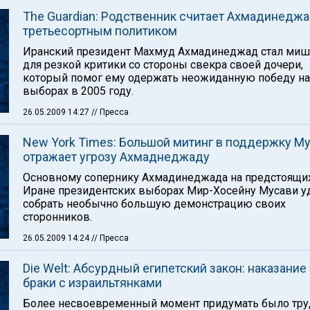
The Guardian: Родственник считает Ахмадинедж
третьесортным политиком
Иранский президент Махмуд Ахмадинеджад стал ми
для резкой критики со стороны свекра своей дочери,
который помог ему одержать неожиданную победу на
выборах в 2005 году.
26.05.2009 14:27
// Пресса
New York Times: Большой митинг в поддержку М
отражает угрозу Ахмаднеджаду
Oсновному сопернику Ахмадинеджада на предстоящи
Иране президентских выборах Мир-Хосейну Мусави у
собрать необычно большую демонстрацию своих
сторонников.
26.05.2009 14:24
// Пресса
Die Welt: Абсурдный египетский закон: наказание 
браки с израильтянками
Более несвоевременный момент придумать было тру