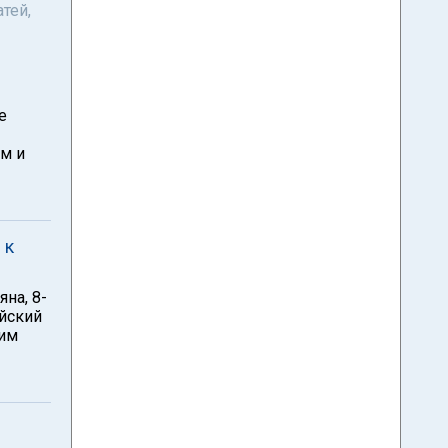
тей,
е
м и
 к
на, 8-
ейский
мим