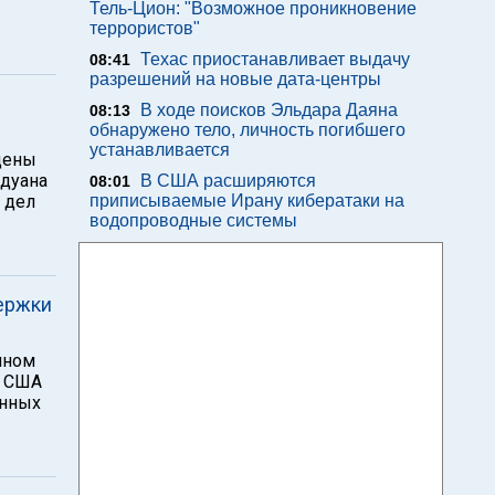
Тель-Цион: "Возможное проникновение
террористов"
Техас приостанавливает выдачу
08:41
разрешений на новые дата-центры
В ходе поисков Эльдара Даяна
08:13
обнаружено тело, личность погибшего
устанавливается
щены
Адуана
В США расширяются
08:01
 дел
приписываемые Ирану кибератаки на
водопроводные системы
держки
ином
й США
онных