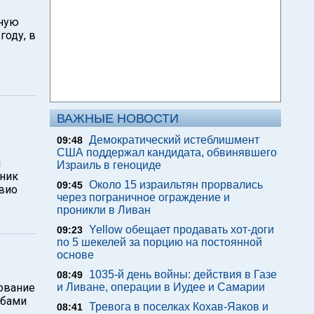
нную
году, в
ВАЖНЫЕ НОВОСТИ
Демократический истеблишмент
09:48
США поддержал кандидата, обвинявшего
и
Израиль в геноциде
ьник
Около 15 израильтян прорвались
09:45
ьвио
через пограничное ограждение и
проникли в Ливан
Yellow обещает продавать хот-доги
09:23
по 5 шекелей за порцию на постоянной
основе
1035-й день войны: действия в Газе
08:49
рование
и Ливане, операции в Иудее и Самарии
абами
Тревога в поселках Кохав-Яаков и
08:41