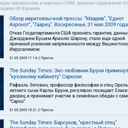
щих израильских и мировых СМИ, краткое содержание ста
кациям об Израиле
Обзор ивритоязычной прессы: "Маарив", "Едиот
Ахронот", "Гаарец". Воскресенье, 31 мая 2009 года
Отказ Госдепартамента США признать гарантии, данны
Джорджем Бушем Ариэлю Шарону, стало еще одной
причиной усиления напряженности между Вашингтоно
Иерусалимом.
31.05.2009 11:14
// Пресса
The Sunday Times: Экс-любовник Бруни примкнул
"кухонному кабинету" Саркози
Рафаэль Энтовен, профессор философии и отец Орелья
летнего сына Карлы Бруни, регулярно посещает Елис
дворец и принимает участие в семейных обедах с са
"Сарко".
31.05.2009 10:21
// Пресса
The Sunday Times: Барсуков, "крестный отец"