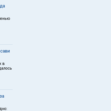
ада
шенью
усави
х в
далось
за
дно: