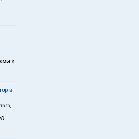
бамы к
тор в
того,
ед