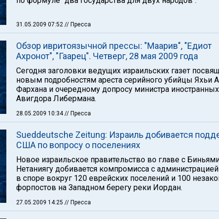
по формуле "два государства для двух народов".
31.05.2009 07:52
// Пресса
Обзор ивритоязычной прессы: "Маарив", "Едиот
Ахронот", "Гаарец". Четверг, 28 мая 2009 года
Сегодня заголовки ведущих израильских газет посвя
новым подробностям ареста серийного убийцы Яхьи 
Фархана и очередному допросу министра иностранных
Авигдора Либермана.
28.05.2009 10:34
// Пресса
Sueddeutsche Zeitung: Израиль добивается под
США по вопросу о поселениях
Новое израильское правительство во главе с Биньям
Нетаниягу добивается компромисса с администрацие
в споре вокруг 120 еврейских поселений и 100 незак
форпостов на Западном берегу реки Иордан.
27.05.2009 14:25
// Пресса