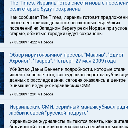
The Times: Израиль готов снести новые поселени
если старые будут сохранены
Как сообщает The Times, Израиль готовит предложени
сносе нескольких десятков незаконных еврейских
поселений на Западном берегу реки Иордан при услови
старые, обжитые городки будут сохранены.
27.05.2009 14:22
// Пресса
Обзор ивритоязычной прессы: "Маарив", "Едиот
Ахронот", "Гаарец". Четверг, 27 мая 2009 года
Убийство Даны Беннет и подробности, которые стали
известны после того, как суд снял запрет на публика
данных о расследовании, сегодня оказались в центре
внимания ведущих израильских СМИ.
27.05.2009 12:01
// Пресса
Израильские СМИ: серийный маньяк убивал рад
любви к своей "русской подруге"
Израильские журналисты пытаются понять, как жител
бедуинской деревни превратился в серийного маньяка