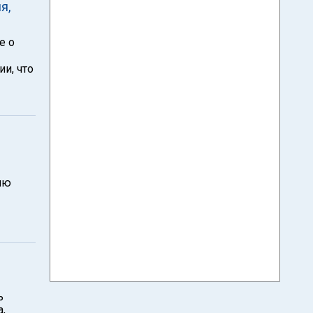
я,
е о
и, что
цию
и
ь
,