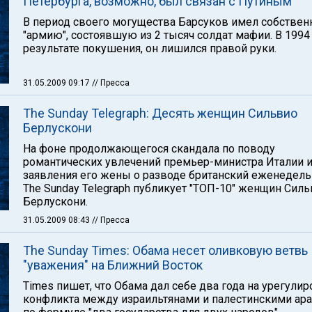
Петербурга, возможно, был связан с Путиным
В период своего могущества Барсуков имел собстве
"армию", состоявшую из 2 тысяч солдат мафии. В 1994 
результате покушения, он лишился правой руки.
31.05.2009 09:17
// Пресса
The Sunday Telegraph: Десять женщин Сильвио
Берлускони
На фоне продолжающегося скандала по поводу
романтических увлечений премьер-министра Италии 
заявления его жены о разводе британский еженедел
The Sunday Telegraph публикует "ТОП-10" женщин Сил
Берлускони.
31.05.2009 08:43
// Пресса
The Sunday Times: Обама несет оливковую ветвь
"уважения" на Ближний Восток
Times пишет, что Обама дал себе два года на урегули
конфликта между израильтянами и палестинскими ар