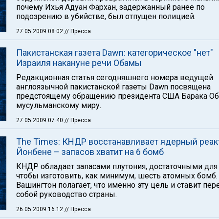
почему Ихья Адуан Фархан, задержанный ранее по
подозрению в убийстве, был отпущен полицией.
27.05.2009 08:02
// Пресса
Пакистанская газета Dawn: категорическое "нет"
Израиля накануне речи Обамы
Редакционная статья сегодняшнего номера ведущей
англоязычной пакистанской газеты Dawn посвящена
предстоящему обращению президента США Барака О
мусульманскому миру.
27.05.2009 07:40
// Пресса
The Times: КНДР восстанавливает ядерный реак
Йонбене – запасов хватит на 6 бомб
КНДР обладает запасами плутония, достаточными для 
чтобы изготовить, как минимум, шесть атомных бомб.
Вашингтон полагает, что именно эту цель и ставит пер
собой руководство страны.
26.05.2009 16:12
// Пресса