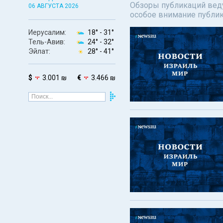
Обзоры публикаций веду
06 АВГУСТА 2026
особое внимание публи
Иерусалим:
18° -
31°
Тель-Авив:
24° -
32°
Эйлат:
28° -
41°
$
3.001 ₪
€
3.466 ₪