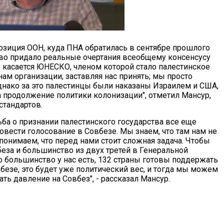
позиция ООН, куда ПНА обратилась в сентябре прошлого
тво придало реальные очертания всеобщему консенсусу
о касается ЮНЕСКО, членом которой стало палестинское
нам организации, заставляя нас принять; мы просто
днако за это палестинцы были наказаны Израилем и США,
за продолжение политики колонизации", отметил Мансур,
стандартов.
ьба о признании палестинского государства все еще
вести голосование в Совбезе. Мы знаем, что там нам не
онимаем, что перед нами стоит сложная задача. Чтобы
еза и большинство из двух третей в Генеральной
то большинство у нас есть, 132 страны готовы поддержать
вбезе, это будет уже политический вес, и тогда мы можем
ть давление на Совбез", - рассказал Мансур.