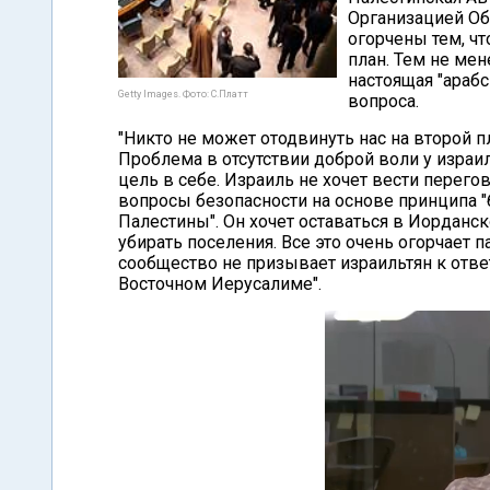
Организацией Об
огорчены тем, чт
план. Тем не мен
настоящая "араб
Getty Images. Фото: С.Платт
вопроса.
"Никто не может отодвинуть нас на второй 
Проблема в отсутствии доброй воли у израил
цель в себе. Израиль не хочет вести перего
вопросы безопасности на основе принципа "
Палестины". Он хочет оставаться в Иорданск
убирать поселения. Все это очень огорчает п
сообщество не призывает израильтян к отв
Восточном Иерусалиме".