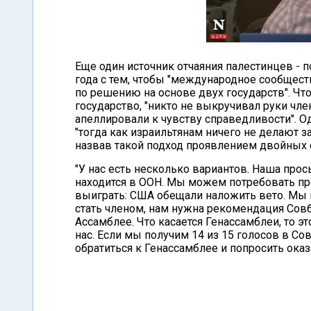
Еще один источник отчаяния палестинцев - 
года с тем, чтобы "международное сообщес
по решению на основе двух государств". Чт
государство, "никто не выкручивал руки чле
апеллировали к чувству справедливости". О
"тогда как израильтянам ничего не делают 
назвав такой подход проявлением двойных 
"У нас есть несколько вариантов. Наша прос
находится в ООН. Мы можем потребовать про
выиграть: США обещали наложить вето. Мы п
стать членом, нам нужна рекомендация Совб
Ассамблее. Что касается Генассамблеи, то э
нас. Если мы получим 14 из 15 голосов в Со
обратиться к Генассамблее и попросить оказа