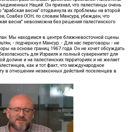
ъединенных Наций. Он признал, что палестинцы очень
о "арабская весна" отодвинула их проблемы на второй
ее, Совбез ООН, по словам Мансура, убежден, что
ская весна" невозможна без решения палестинского
план. Мы находимся в центре ближневосточной сцены.
ьтян, - подчеркнул Мансур. - Для нас переговоры - не
воры на основе границ 1967 года. Он не хочет обсуждать
безопасность для Израиля и полный суверенитет для
ой долине и на палестинских территориях и не желает
алестинцев, как и тот факт, что международное
ету в отношении незаконных действий поселенцев в