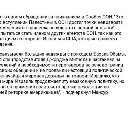
т о своем обращении за признанием в Совбез ООН: "Это
о вступлении Палестины в ООН достиг точки невозврата.
туплении не принесла результата с первой попытки", -
 пытаться стать членом других агентств ООН, так как это
кциям со стороны Израиля и США, которые принесут
дания.
ы связывали большие надежды с приходом Барака Обамы,
о спецпредставителя Джорджа Митчела и настаивал на
селений и необходимости переговоров на основе границ
 своих обещаний и не проявили настоящей политической
 Величайшая мировая держава не говорит Израилю, что
 мира. Израиль продолжает эту незаконную политику, но
ингтон применил право вето против резолюции по
ей риторике американцев", - подчеркнул Мансур.