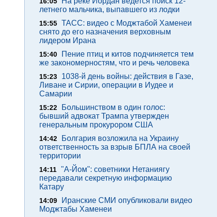
На реке Иордан ведется поиск 12-
16:05
летнего мальчика, выпавшего из лодки
ТАСС: видео с Моджтабой Хаменеи
15:55
снято до его назначения верховным
лидером Ирана
Пение птиц и китов подчиняется тем
15:40
же закономерностям, что и речь человека
1038-й день войны: действия в Газе,
15:23
Ливане и Сирии, операции в Иудее и
Самарии
Большинством в один голос:
15:22
бывший адвокат Трампа утвержден
генеральным прокурором США
Болгария возложила на Украину
14:42
ответственность за взрыв БПЛА на своей
территории
"А-Йом": советники Нетаниягу
14:11
передавали секретную информацию
Катару
Иранские СМИ опубликовали видео
14:09
Моджтабы Хаменеи