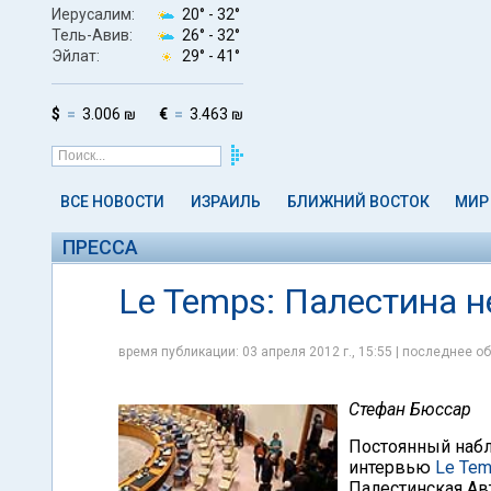
Иерусалим:
20° -
32°
Тель-Авив:
26° -
32°
Эйлат:
29° -
41°
$
3.006 ₪
€
3.463 ₪
ВСЕ НОВОСТИ
ИЗРАИЛЬ
БЛИЖНИЙ ВОСТОК
МИР
ПРЕССА
Le Temps: Палестина н
время публикации: 03 апреля 2012 г., 15:55 | последнее об
Стефан Бюссар
Постоянный набл
интервью
Le Te
Палестинская Ав