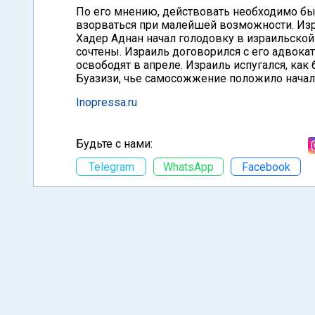
По его мнению, действовать необходимо быс
взорваться при малейшей возможности. Изр
Хадер Аднан начал голодовку в израильской
сочтены. Израиль договорился с его адвоката
освободят в апреле. Израиль испугался, ка
Буазизи, чье самосожжение положило начало
Inopressa.ru
Будьте с нами:
Telegram
WhatsApp
Facebook