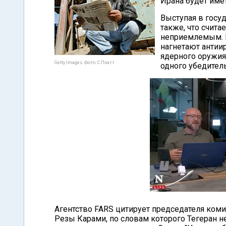
Ирана будет име
Выступая в госу
также, что счита
неприемлемым. И
нагнетают антиир
ядерного оружия
Getty Images. Фото: С.Платт
одного убедител
Агентство FARS цитирует председателя ком
Резы Карами, по словам которого Тегеран н