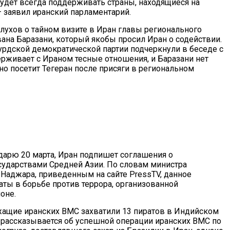
будет всегда поддерживать страны, находящиеся на
 заявил иранский парламентарий.
лухов о тайном визите в Иран главы регионального
ана Баразани, который якобы просил Иран о содействии.
рдской демократической партии подчеркнули в беседе с
рживает с Ираном тесные отношения, и Баразани нет
о посетит Тегеран после присяги в региональном
дарю 20 марта, Иран подпишет соглашения о
осударствами Средней Азии. По словам министра
аджара, приведенным на сайте PressTV, данное
ты в борьбе против террора, организованной
оне.
жащие иранских ВМС захватили 13 пиратов в Индийском
а рассказывается об успешной операции иранских ВМС по