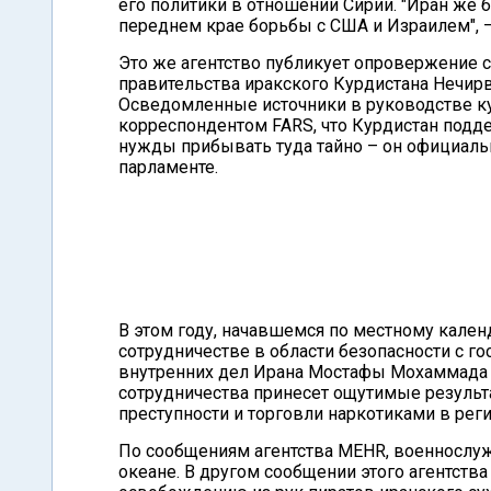
его политики в отношении Сирии. "Иран же 
переднем крае борьбы с США и Израилем", –
Это же агентство публикует опровержение с
правительства иракского Курдистана Нечирв
Осведомленные источники в руководстве ку
корреспондентом FARS, что Курдистан подде
нужды прибывать туда тайно – он официальн
парламенте.
В этом году, начавшемся по местному кален
сотрудничестве в области безопасности с г
внутренних дел Ирана Мостафы Мохаммада Н
сотрудничества принесет ощутимые результа
преступности и торговли наркотиками в реги
По сообщениям агентства MEHR, военнослу
океане. В другом сообщении этого агентств