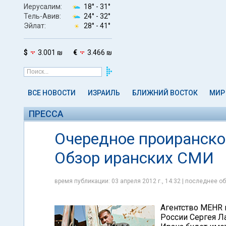
Иерусалим:
18° -
31°
Тель-Авив:
24° -
32°
Эйлат:
28° -
41°
$
3.001 ₪
€
3.466 ₪
ВСЕ НОВОСТИ
ИЗРАИЛЬ
БЛИЖНИЙ ВОСТОК
МИР
ПРЕССА
Очередное проиранско
Обзор иранских СМИ
время публикации: 03 апреля 2012 г., 14:32 | последнее об
Агентство MEHR 
России Сергея Л