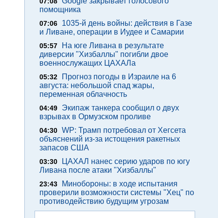
Google закрывает голосового
07:08
помощника
1035-й день войны: действия в Газе
07:06
и Ливане, операции в Иудее и Самарии
На юге Ливана в результате
05:57
диверсии "Хизбаллы" погибли двое
военнослужащих ЦАХАЛа
Прогноз погоды в Израиле на 6
05:32
августа: небольшой спад жары,
переменная облачность
Экипаж танкера сообщил о двух
04:49
взрывах в Ормузском проливе
WP: Трамп потребовал от Хегсета
04:30
объяснений из-за истощения ракетных
запасов США
ЦАХАЛ нанес серию ударов по югу
03:30
Ливана после атаки "Хизбаллы"
Минобороны: в ходе испытания
23:43
проверили возможности системы "Хец" по
противодействию будущим угрозам