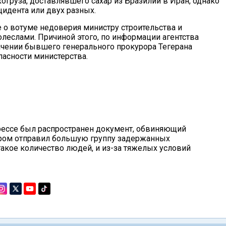
огруза, доставлявшего сахар из Бразилии в Иран, однако
нцидента или двух разных.
 о вотуме недоверия министру строительства и
леслами. Причиной этого, по информации агентства
чении бывшего генерального прокурора Тегерана
асности министерства.
прессе был распространен документ, обвиняющий
рором отправил большую группу задержанных
такое количество людей, и из-за тяжелых условий