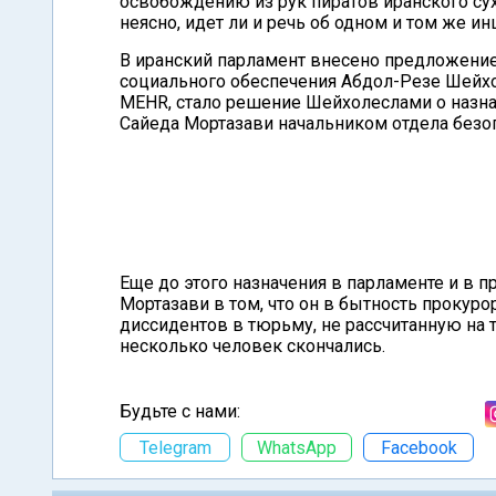
освобождению из рук пиратов иранского сух
неясно, идет ли и речь об одном и том же и
В иранский парламент внесено предложение
социального обеспечения Абдол-Резе Шейхо
MEHR, стало решение Шейхолеслами о назна
Сайеда Мортазави начальником отдела безоп
Еще до этого назначения в парламенте и в 
Мортазави в том, что он в бытность проку
диссидентов в тюрьму, не рассчитанную на 
несколько человек скончались.
Будьте с нами:
Telegram
WhatsApp
Facebook