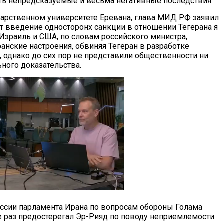
ть непредсказуемые и весьма негативные последствия.
дарственном университете Еревана, глава МИД РФ заявил
ет введение односторонх санкции в отношении Тегерана я
зраиль и США, по словам российского министра,
анские настроения, обвиняя Тегеран в разработке
, однако до сих пор не представили общественности ни
ьного доказательства.
иссии парламента Ирана по вопросам обороны Голама
е раз предостерегал Эр-Рияд по поводу неприемлемости