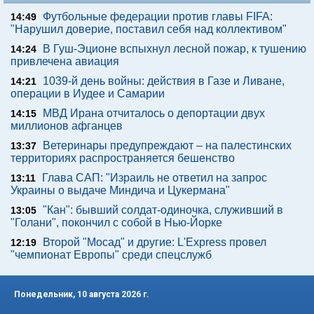
Футбольные федерации против главы FIFA:
14:49
"Нарушил доверие, поставил себя над коллективом"
В Гуш-Эционе вспыхнул лесной пожар, к тушению
14:24
привлечена авиация
1039-й день войны: действия в Газе и Ливане,
14:21
операции в Иудее и Самарии
МВД Ирана отчиталось о депортации двух
14:15
миллионов афганцев
Ветеринары предупреждают – на палестинских
13:37
территориях распространяется бешенство
Глава САП: "Израиль не ответил на запрос
13:11
Украины о выдаче Миндича и Цукермана"
"Кан": бывший солдат-одиночка, служивший в
13:05
"Голани", покончил с собой в Нью-Йорке
Второй "Мосад" и другие: L'Express провел
12:19
"чемпионат Европы" среди спецслужб
Понедельник, 10 августа 2026 г.