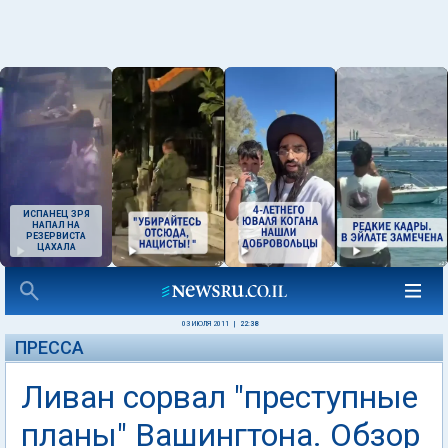
ИСПАНЕЦ ЗРЯ
НАПАЛ НА
РЕЗЕРВИСТА
ЦАХАЛА
03 ИЮЛЯ 2011
|
22:38
ПРЕССА
Ливан сорвал "преступные
планы" Вашингтона. Обзор