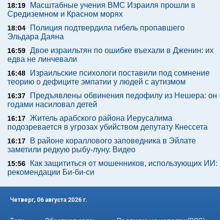
Масштабные учения ВМС Израиля прошли в
18:19
Средиземном и Красном морях
Полиция подтвердила гибель пропавшего
18:04
Эльдара Даяна
Двое израильтян по ошибке въехали в Дженин: их
16:59
едва не линчевали
Израильские психологи поставили под сомнение
16:48
теорию о дефиците эмпатии у людей с аутизмом
Предъявлены обвинения педофилу из Нешера: он
16:37
годами насиловал детей
Житель арабского района Иерусалима
16:17
подозревается в угрозах убийством депутату Кнессета
В районе кораллового заповедника в Эйлате
16:17
заметили редкую рыбу-луну. Видео
Как защититься от мошенников, использующих ИИ:
15:56
рекомендации Би-би-си
Четверг, 06 августа 2026 г.