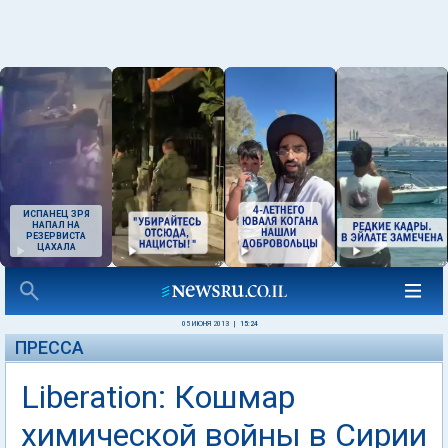
ИСПАНЕЦ ЗРЯ
НАПАЛ НА
РЕЗЕРВИСТА
ЦАХАЛА
05 ИЮНЯ 2013
|
15:24
ПРЕССА
Liberation: Кошмар
химической войны в Сирии