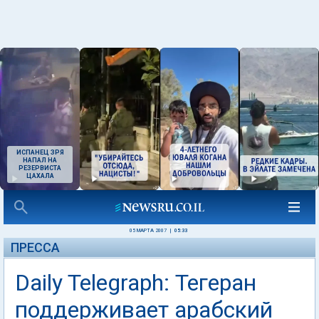
ИСПАНЕЦ ЗРЯ
НАПАЛ НА
РЕЗЕРВИСТА
ЦАХАЛА
05 МАРТА 2007
|
05:33
ПРЕССА
Daily Telegraph: Тегеран
поддерживает арабский