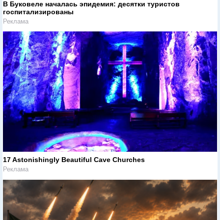
В Буковеле началась эпидемия: десятки туристов
госпитализированы
Реклама
17 Astonishingly Beautiful Cave Churches
Реклама