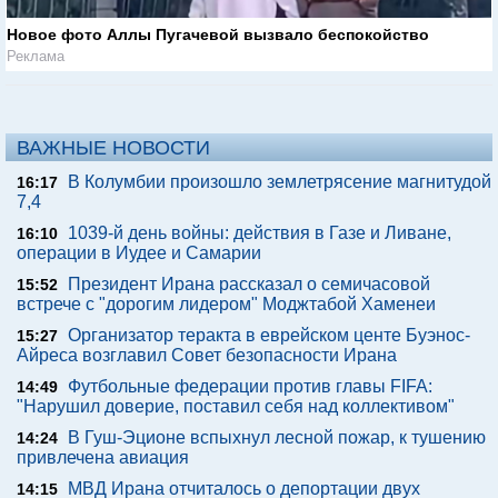
Новое фото Аллы Пугачевой вызвало беспокойство
Реклама
ВАЖНЫЕ НОВОСТИ
В Колумбии произошло землетрясение магнитудой
16:17
7,4
1039-й день войны: действия в Газе и Ливане,
16:10
операции в Иудее и Самарии
Президент Ирана рассказал о семичасовой
15:52
встрече с "дорогим лидером" Моджтабой Хаменеи
Организатор теракта в еврейском центе Буэнос-
15:27
Айреса возглавил Совет безопасности Ирана
Футбольные федерации против главы FIFA:
14:49
"Нарушил доверие, поставил себя над коллективом"
В Гуш-Эционе вспыхнул лесной пожар, к тушению
14:24
привлечена авиация
МВД Ирана отчиталось о депортации двух
14:15