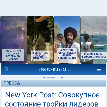
ИСПАНЕЦ ЗРЯ
НАПАЛ НА
РЕЗЕРВИСТА
ЦАХАЛА
08 НОЯБРЯ 2023
|
11:20
ПРЕССА
New York Post: Совокупное
состояние тройки лидеров