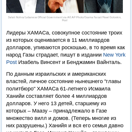
Dalati Nohra/Lebanese Official Government via AP, AP Photo/Osama Faisal/Pavel Golovkin,
Pool
Лидеры ХАМАСа, совокупное состояние троих
из которых оценивается в 11 миллиардов
долларов, упиваются роскошью, в то время как
народ Газы страдает, пишут в издании
New York
Post
Изабель Винсент и Бенджамин Вайнталь.
По данным израильских и американских
властей, личное состояние нынешнего "главы
политбюро" ХАМАСа 61-летнего Исмаила
Ханийи составляет более 4 миллиардов
долларов. У него 13 детей, старшему из
которых – Маазу – принадлежало в Газе
множество вилл и домов. (Теперь многие из
них разрушены.) Ханийя и вся его семья давно