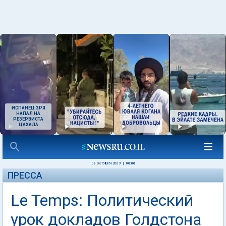
ИСПАНЕЦ ЗРЯ
НАПАЛ НА
РЕЗЕРВИСТА
ЦАХАЛА
08 ОКТЯБРЯ 2009
|
06:06
ПРЕССА
Le Temps: Политический
урок докладов Голдстона