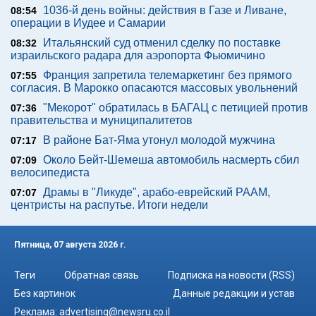
1036-й день войны: действия в Газе и Ливане,
08:54
операции в Иудее и Самарии
Итальянский суд отменил сделку по поставке
08:32
израильского радара для аэропорта Фьюмичино
Франция запретила телемаркетинг без прямого
07:55
согласия. В Марокко опасаются массовых увольнений
"Мекорот" обратилась в БАГАЦ с петицией против
07:36
правительства и муниципалитетов
В районе Бат-Яма утонул молодой мужчина
07:17
Около Бейт-Шемеша автомобиль насмерть сбил
07:09
велосипедиста
Драмы в "Ликуде", арабо-еврейский РААМ,
07:07
центристы на распутье. Итоги недели
Пятница, 07 августа 2026 г.
Теги
Обратная связь
Подписка на новости (RSS)
Без картинок
Данные редакции и устав
Реклама:
advertising@newsru.co.il