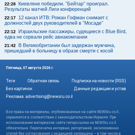
Киевляне победили. "Бейтар" проиграл.
22:28
Результаты матчей Лиги конференций
12 канал ИТВ: Роман Гофман снимает с
22:17
должностей двух руководителей в "Мосаде"
Израильские пассажиры, судящиеся с Blue Bird,
22:12
едва не сорвали рейс авиакомпании
В Великобритании был задержан мужчина,
21:42
пришедший в больницу в образе смерти с косой
Пятница, 07 августа 2026 г.
Теги
Обратная связь
Подписка на новости (RSS)
Без картинок
Данные редакции и устав
Реклама:
advertising@newsru.co.il
Все права на материалы, опубликованные на сайте NEWSru.co.il ,
охраняются в соответствии с законодательством Израиля. При
использовании материалов сайта гиперссылка на NEWSru.co.il
обязательна. Перепечатка интервью, репортажей, эксклюзивных
статей без согласования с редакцией запрещена – в том числе в