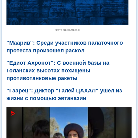
Фото NEWSru.co.il
"Маарив": Среди участников палаточного
протеста произошел раскол
"Едиот Ахронот": С военной базы на
Голанских высотах похищены
противотанковые ракеты
"Гаарец": Диктор "Галей ЦАХАЛ" ушел из
жизни с помощью эвтаназии