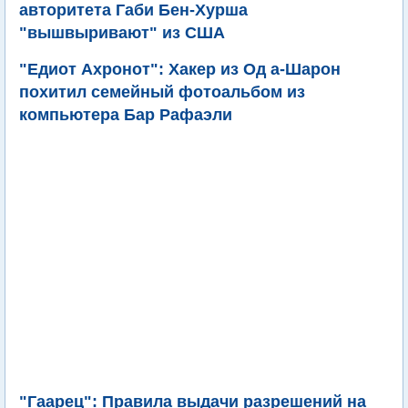
авторитета Габи Бен-Хурша
"вышвыривают" из США
"Едиот Ахронот": Хакер из Од а-Шарон
похитил семейный фотоальбом из
компьютера Бар Рафаэли
"Гаарец": Правила выдачи разрешений на