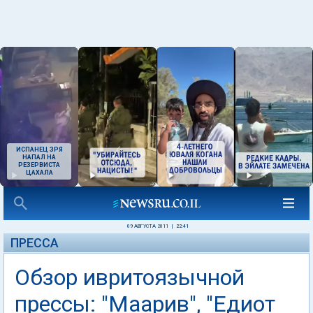
ИСПАНЕЦ ЗРЯ
НАПАЛ НА
РЕЗЕРВИСТА
ЦАХАЛА
09 АВГУСТА 2011
|
22:41
ПРЕССА
Обзор ивритоязычной
прессы: "Маарив", "Едиот