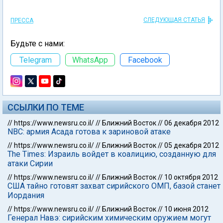
СЛЕДУЮЩАЯ СТАТЬЯ
ПРЕССА
Будьте с нами:
Telegram
WhatsApp
Facebook
ССЫЛКИ ПО ТЕМЕ
//
https://www.newsru.co.il/
//
Ближний Восток
//
06 декабря 2012
NBC: армия Асада готова к зариновой атаке
//
https://www.newsru.co.il/
//
Ближний Восток
//
05 декабря 2012
The Times: Израиль войдет в коалицию, созданную для
атаки Сирии
//
https://www.newsru.co.il/
//
Ближний Восток
//
10 октября 2012
США тайно готовят захват сирийского ОМП, базой станет
Иордания
//
https://www.newsru.co.il/
//
Ближний Восток
//
10 июня 2012
Генерал Навэ: сирийским химическим оружием могут