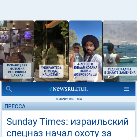
ИСПАНЕЦ ЗРЯ
НАПАЛ НА
РЕЗЕРВИСТА
ЦАХАЛА
09 ДЕКАБРЯ 2012
|
07:30
ПРЕССА
Sunday Times: израильский
спецназ начал охоту за