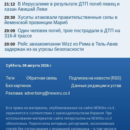
В Иерусалиме в результате ДТП погиб певец и
21:12
хазан Авишай Леви
Хуситы атаковали правительственные силы в
20:30
йеменской провинции Мариб
Один человек погиб, трое пострадали в ДТП на
20:09
316-й трассе
Рейс авиакомпании Wizz из Рима в Тель-Авив
20:00
задержан из-за угрозы безопасности
Суббота, 08 августа 2026 г.
Теги
Обратная связь
Подписка на новости (RSS)
Без картинок
Данные редакции и устав
Реклама:
advertising@newsru.co.il
Все права на материалы, опубликованные на сайте NEWSru.co.il ,
охраняются в соответствии с законодательством Израиля. При
использовании материалов сайта гиперссылка на NEWSru.co.il
обязательна. Перепечатка интервью, репортажей, эксклюзивных
статей без согласования с редакцией запрещена – в том числе в