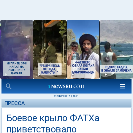
ИСПАНЕЦ ЗРЯ
НАПАЛ НА
РЕЗЕРВИСТА
ЦАХАЛА
09 ЯНВАРЯ 2017
|
00:41
ПРЕССА
Боевое крыло ФАТХа
приветствовало