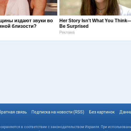
щины издают звуки во
Her Story Isn't What You Think—
мной близости?
Be Surprised
Реклама
братная связь
Подписка на новости (RSS)
Без картинок
Данны
, охраняются в соответствии с законодательством Израиля. При использовани