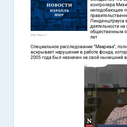
контролера Михи
неподобающее по
правительственн
Линденштрауса в
деятельности на
общественным ор
NRG-"Maariv"
лет.
Специальное расследование "Маарива", полн
вскрывает нарушения в работе фонда, кото
2005 года был назначен на свой нынешний в