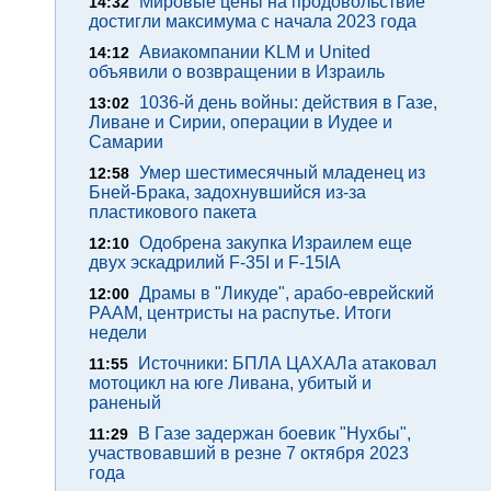
Мировые цены на продовольствие
14:32
достигли максимума с начала 2023 года
Авиакомпании KLM и United
14:12
объявили о возвращении в Израиль
1036-й день войны: действия в Газе,
13:02
Ливане и Сирии, операции в Иудее и
Самарии
Умер шестимесячный младенец из
12:58
Бней-Брака, задохнувшийся из-за
пластикового пакета
Одобрена закупка Израилем еще
12:10
двух эскадрилий F-35I и F-15IA
Драмы в "Ликуде", арабо-еврейский
12:00
РААМ, центристы на распутье. Итоги
недели
Источники: БПЛА ЦАХАЛа атаковал
11:55
мотоцикл на юге Ливана, убитый и
раненый
В Газе задержан боевик "Нухбы",
11:29
участвовавший в резне 7 октября 2023
года