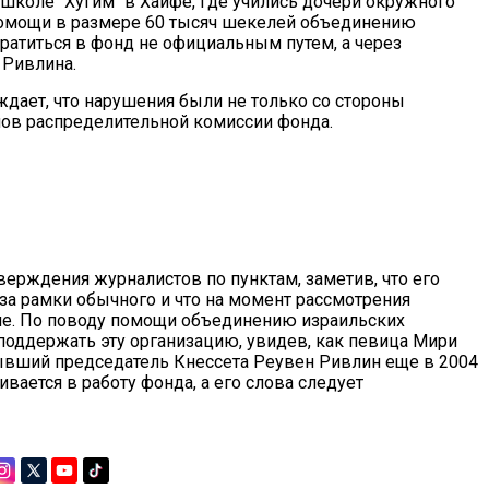
коле "Хугим" в Хайфе, где учились дочери окружного
 помощи в размере 60 тысяч шекелей объединению
братиться в фонд не официальным путем, а через
 Ривлина.
ждает, что нарушения были не только со стороны
нов распределительной комиссии фонда.
ерждения журналистов по пунктам, заметив, что его
за рамки обычного и что на момент рассмотрения
оле. По поводу помощи объединению израильских
поддержать эту организацию, увидев, как певица Мири
ывший председатель Кнессета Реувен Ривлин еще в 2004
ивается в работу фонда, а его слова следует