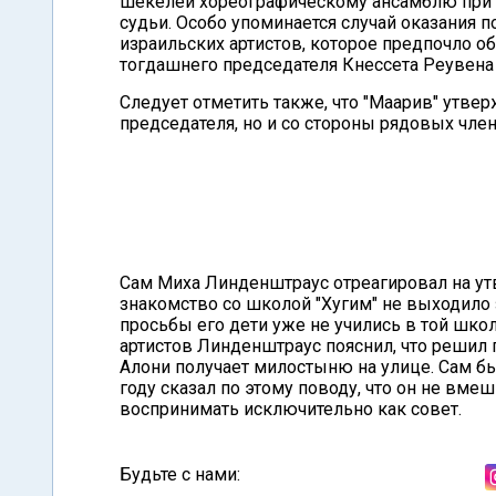
шекелей хореографическому ансамблю при ш
судьи. Особо упоминается случай оказания
израильских артистов, которое предпочло о
тогдашнего председателя Кнессета Реувена
Следует отметить также, что "Маарив" утвер
председателя, но и со стороны рядовых чле
Сам Миха Линденштраус отреагировал на утв
знакомство со школой "Хугим" не выходило 
просьбы его дети уже не учились в той шк
артистов Линденштраус пояснил, что решил 
Алони получает милостыню на улице. Сам б
году сказал по этому поводу, что он не вмеш
воспринимать исключительно как совет.
Будьте с нами: