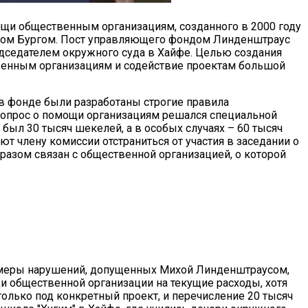
ощи общественным организациям, созданного в 2000 году
мом Бургом. Пост управляющего фондом Линденштраус
едседателем окружного суда в Хайфе. Целью создания
нным организациям и содействие проектам большой
 в фонде были разработаны строгие правила
вопрос о помощи организациям решался специальной
ыл 30 тысяч шекелей, а в особых случаях – 60 тысяч
 члену комиссии отстраниться от участия в заседании о
бразом связан с общественной организацией, о которой
имеры нарушений, допущенных Михой Линденштраусом,
и общественной организации на текущие расходы, хотя
лько под конкретный проект, и перечисление 20 тысяч