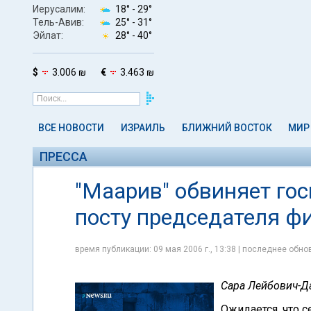
Иерусалим:
18° -
29°
Тель-Авив:
25° -
31°
Эйлат:
28° -
40°
$
3.006 ₪
€
3.463 ₪
ВСЕ НОВОСТИ
ИЗРАИЛЬ
БЛИЖНИЙ ВОСТОК
МИР
ПРЕССА
"Маарив" обвиняет го
посту председателя ф
время публикации: 09 мая 2006 г., 13:38 | последнее обнов
Сара Лейбович-Д
Ожидается, что 