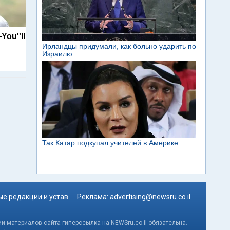
You''ll
е редакции и устав
Реклама:
advertising@newsru.co.il
и материалов сайта гиперссылка на NEWSru.co.il обязательна.