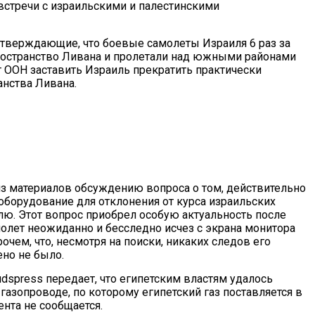
встречи с израильскими и палестинскими
, утверждающие, что боевые самолеты Израиля 6 раз за
ространство Ливана и пролетали над южными районами
т ООН заставить Израиль прекратить практически
нства Ливана.
 из материалов обсуждению вопроса о том, действительно
 оборудование для отклонения от курса израильских
лю. Этот вопрос приобрел особую актуальность после
молет неожиданно и бесследно исчез с экрана монитора
очем, что, несмотря на поиски, никаких следов его
но не было.
spress передает, что египетским властям удалось
газопроводе, по которому египетский газ поставляется в
ента не сообщается.