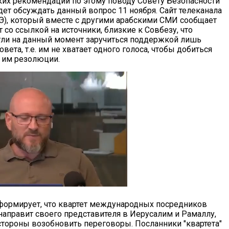
ких рекомендаций по этому поводу Совету Безопасности
дет обсуждать данный вопрос 11 ноября. Сайт телеканала
АЭ), который вместе с другими арабскими СМИ сообщает
т со ссылкой на источники, близкие к Совбезу, что
ли на данный момент заручиться поддержкой лишь
вета, т.е. им не хватает одного голоса, чтобы добиться
 им резолюции.
нформирует, что квартет международных посредников
направит своего представителя в Иерусалим и Рамаллу,
стороны возобновить переговоры. Посланники "квартета"