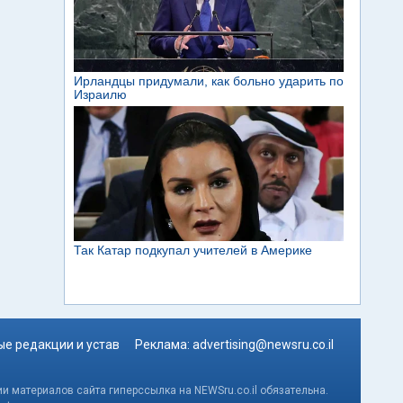
е редакции и устав
Реклама:
advertising@newsru.co.il
и материалов сайта гиперссылка на NEWSru.co.il обязательна.