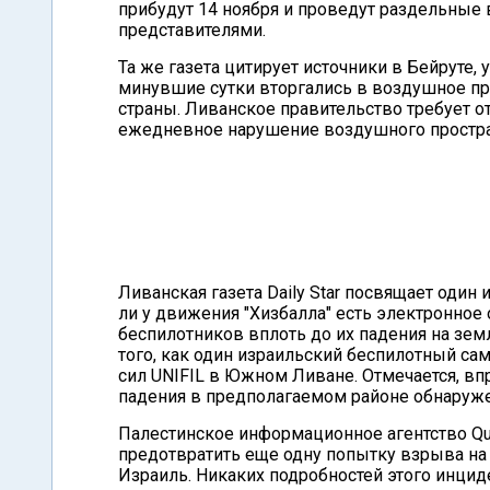
прибудут 14 ноября и проведут раздельные 
представителями.
Та же газета цитирует источники в Бейруте
минувшие сутки вторгались в воздушное п
страны. Ливанское правительство требует о
ежедневное нарушение воздушного простра
Ливанская газета Daily Star посвящает один
ли у движения "Хизбалла" есть электронное
беспилотников вплоть до их падения на зем
того, как один израильский беспилотный са
сил UNIFIL в Южном Ливане. Отмечается, впр
падения в предполагаемом районе обнаруже
Палестинское информационное агентство Qud
предотвратить еще одну попытку взрыва на 
Израиль. Никаких подробностей этого инцид