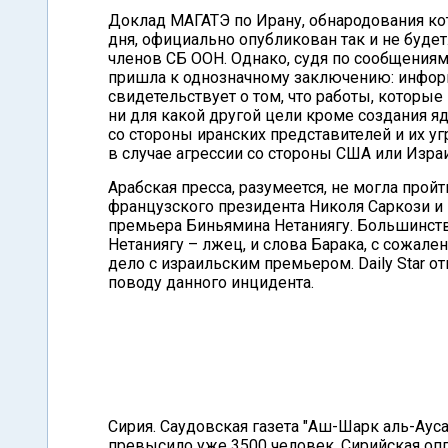
Доклад МАГАТЭ по Ирану, обнародования кот
дня, официально опубликован так и не буде
членов СБ ООН. Однако, судя по сообщения
пришла к однозначному заключению: информ
свидетельствует о том, что работы, которые
ни для какой другой цели кроме создания 
со стороны иранских представителей и их 
в случае агрессии со стороны США или Израи
Арабская пресса, разумеется, не могла про
французского президента Николя Саркози и
премьера Биньямина Нетаниягу. Большинств
Нетаниягу – лжец, и слова Барака, с сожале
дело с израильским премьером. Daily Star о
поводу данного инцидента.
Сирия. Саудовская газета "Аш-Шарк аль-Аус
превысило уже 3500 человек. Сирийская оп