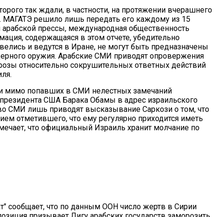
орого так ждали, в частности, на протяжении вчерашнего
т. МАГАТЭ решило лишь передать его каждому из 15
м арабской прессы, международная общественность
ация, содержащаяся в этом отчете, убедительно
 велись и ведутся в Иране, не могут быть предназначены
ядерного оружия. Арабские СМИ приводят опровержения
угрозы относительно сокрушительных ответных действий
ля.
йти мимо попавших в СМИ нелестных замечаний
 президента США Барака Обамы в адрес израильского
о СМИ лишь приводят высказывание Саркози о том, что
нием отметившего, что ему регулярно приходится иметь
тмечает, что официальный Израиль хранит молчание по
ат" сообщает, что по данным ООН число жертв в Сирии
позиция призывает Лигу арабских государств заморозить