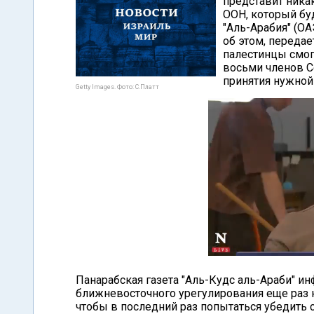
представит ника
ООН, который бу
"Аль-Арабия" (О
об этом, передае
палестинцы смог
восьми членов Со
принятия нужной
Getty Images. Фото: С.Платт
Панарабская газета "Аль-Кудс аль-Араби" и
ближневосточного урегулирования еще раз 
чтобы в последний раз попытаться убедить 