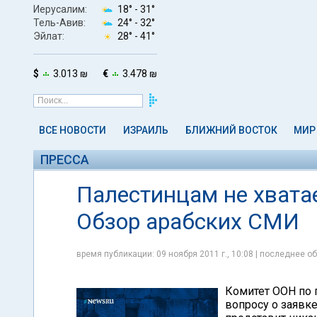
Иерусалим:
18° -
31°
Тель-Авив:
24° -
32°
Эйлат:
28° -
41°
$
3.013 ₪
€
3.478 ₪
ВСЕ НОВОСТИ
ИЗРАИЛЬ
БЛИЖНИЙ ВОСТОК
МИР
ПРЕССА
Палестинцам не хватае
Обзор арабских СМИ
время публикации: 09 ноября 2011 г., 10:08 | последнее об
Комитет ООН по 
вопросу о заявке