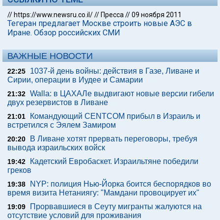
//
https://www.newsru.co.il/
//
Пресса
//
09 ноября 2011
Тегеран предлагает Москве строить новые АЭС в
Иране. Обзор российских СМИ
ВАЖНЫЕ НОВОСТИ
1037-й день войны: действия в Газе, Ливане и
22:25
Сирии, операции в Иудее и Самарии
Walla: в ЦАХАЛе выдвигают новые версии гибели
21:32
двух резервистов в Ливане
Командующий CENTCOM прибыл в Израиль и
21:01
встретился с Эялем Замиром
В Ливане хотят прервать переговоры, требуя
20:20
вывода израильских войск
Кадетский Евробаскет. Израильтяне победили
19:42
греков
NYP: полиция Нью-Йорка боится беспорядков во
19:38
время визита Нетаниягу: "Мамдани провоцирует их"
Прорвавшиеся в Сеуту мигранты жалуются на
19:09
отсутствие условий для проживания