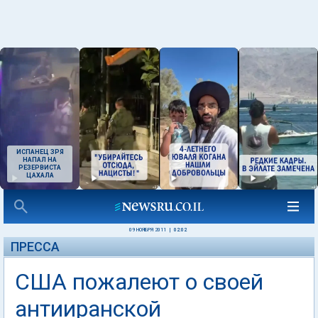
ИСПАНЕЦ ЗРЯ
НАПАЛ НА
РЕЗЕРВИСТА
ЦАХАЛА
09 НОЯБРЯ 2011
|
02:02
ПРЕССА
США пожалеют о своей
антииранской