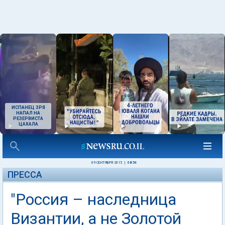
ИСПАНЕЦ ЗРЯ
НАПАЛ НА
РЕЗЕРВИСТА
ЦАХАЛА
09 СЕНТЯБРЯ 2015
|
08:54
ПРЕССА
"Россия – наследница
Византии, а не Золотой