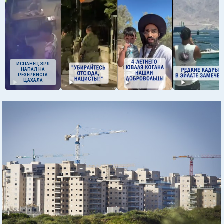
ИСПАНЕЦ ЗРЯ
НАПАЛ НА
РЕЗЕРВИСТА
ЦАХАЛА