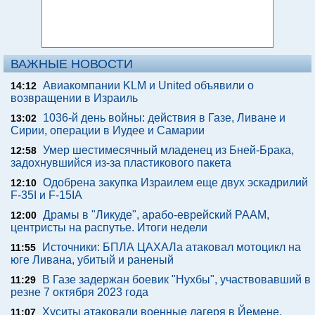
ВАЖНЫЕ НОВОСТИ
Авиакомпании KLM и United объявили о
14:12
возвращении в Израиль
1036-й день войны: действия в Газе, Ливане и
13:02
Сирии, операции в Иудее и Самарии
Умер шестимесячный младенец из Бней-Брака,
12:58
задохнувшийся из-за пластикового пакета
Одобрена закупка Израилем еще двух эскадрилий
12:10
F-35I и F-15IA
Драмы в "Ликуде", арабо-еврейский РААМ,
12:00
центристы на распутье. Итоги недели
Источники: БПЛА ЦАХАЛа атаковал мотоцикл на
11:55
юге Ливана, убитый и раненый
В Газе задержан боевик "Нухбы", участвовавший в
11:29
резне 7 октября 2023 года
Хуситы атаковали военные лагеря в Йемене,
11:07