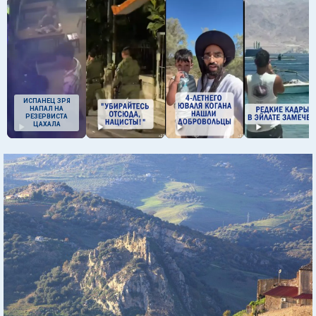
ИСПАНЕЦ ЗРЯ
НАПАЛ НА
РЕЗЕРВИСТА
ЦАХАЛА