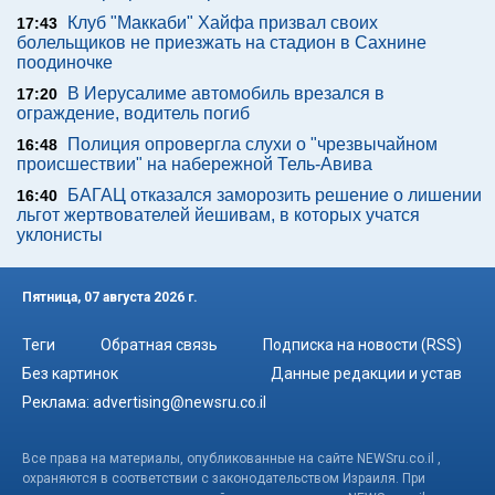
Клуб "Маккаби" Хайфа призвал своих
17:43
болельщиков не приезжать на стадион в Сахнине
поодиночке
В Иерусалиме автомобиль врезался в
17:20
ограждение, водитель погиб
Полиция опровергла слухи о "чрезвычайном
16:48
происшествии" на набережной Тель-Авива
БАГАЦ отказался заморозить решение о лишении
16:40
льгот жертвователей йешивам, в которых учатся
уклонисты
Пятница, 07 августа 2026 г.
Теги
Обратная связь
Подписка на новости (RSS)
Без картинок
Данные редакции и устав
Реклама:
advertising@newsru.co.il
Все права на материалы, опубликованные на сайте NEWSru.co.il ,
охраняются в соответствии с законодательством Израиля. При