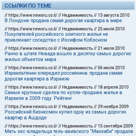
ССЫЛКИ ПО ТЕМЕ
//
https://www.newsru.co.il/
//
Недвижимость
//
13 августа 2010
В Лондоне продана самая дорогая квартира в мире
//
https://www.newsru.co.il/
//
Недвижимость
//
25 июля 2010
Покупателей российского элитного жилья не
привлекает соседство с Иосифом Кобзоном
//
https://www.newsru.co.il/
//
Недвижимость
//
21 июля 2010
Ранчо в штате Невада вошло в десятку самых дорогих
жилых объектов мира
//
https://www.newsru.co.il/
//
Недвижимость
//
06 июля 2010
Израильтянин опередил россиянина: продана самая
дорогая квартира в Израиле
//
https://www.newsru.co.il/
//
Недвижимость
//
18 апреля 2010
Самые крупные сделки по купле-продаже жилья в
Израиле в 2009 году. Рейтинг
//
https://www.newsru.co.il/
//
Недвижимость
//
29 ноября 2009
Российский бизнесмен купил одну из самых дорогих
квартир в Ашдоде
//
https://www.newsru.co.il/
//
Недвижимость
//
15 сентября 2009
Мать экс-владельца тель-авивского "Маккаби" продала