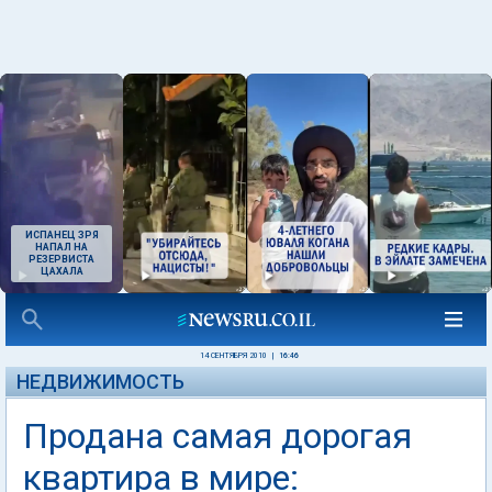
ИСПАНЕЦ ЗРЯ
НАПАЛ НА
РЕЗЕРВИСТА
ЦАХАЛА
14 СЕНТЯБРЯ 2010
|
16:46
НЕДВИЖИМОСТЬ
Продана самая дорогая
квартира в мире: