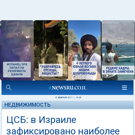
ИСПАНЕЦ ЗРЯ
НАПАЛ НА
РЕЗЕРВИСТА
ЦАХАЛА
16 ФЕВРАЛЯ 2017
|
19:25
НЕДВИЖИМОСТЬ
ЦСБ: в Израиле
зафиксировано наиболее