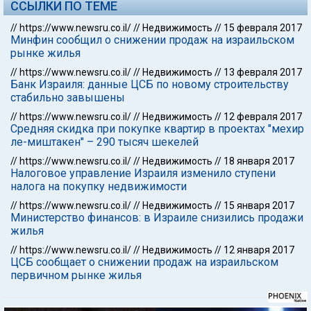
ССЫЛКИ ПО ТЕМЕ
//
https://www.newsru.co.il/
//
Недвижимость
//
15 февраля 2017
Минфин сообщил о снижении продаж на израильском
рынке жилья
//
https://www.newsru.co.il/
//
Недвижимость
//
13 февраля 2017
Банк Израиля: данные ЦСБ по новому строительству
стабильно завышены
//
https://www.newsru.co.il/
//
Недвижимость
//
12 февраля 2017
Средняя скидка при покупке квартир в проектах "мехир
ле-миштакен" – 290 тысяч шекелей
//
https://www.newsru.co.il/
//
Недвижимость
//
18 января 2017
Налоговое управление Израиля изменило ступени
налога на покупку недвижимости
//
https://www.newsru.co.il/
//
Недвижимость
//
15 января 2017
Министерство финансов: в Израиле снизились продажи
жилья
//
https://www.newsru.co.il/
//
Недвижимость
//
12 января 2017
ЦСБ сообщает о снижении продаж на израильском
первичном рынке жилья