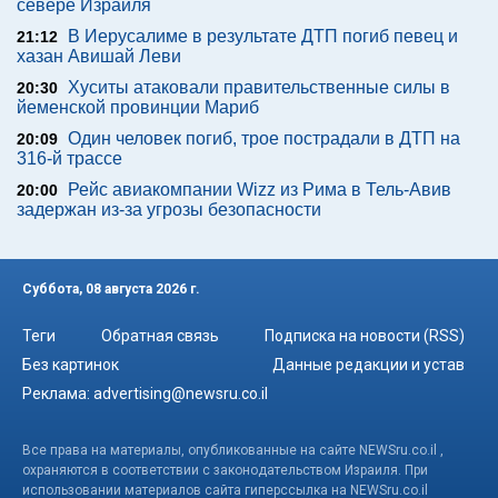
севере Израиля
В Иерусалиме в результате ДТП погиб певец и
21:12
хазан Авишай Леви
Хуситы атаковали правительственные силы в
20:30
йеменской провинции Мариб
Один человек погиб, трое пострадали в ДТП на
20:09
316-й трассе
Рейс авиакомпании Wizz из Рима в Тель-Авив
20:00
задержан из-за угрозы безопасности
Суббота, 08 августа 2026 г.
Теги
Обратная связь
Подписка на новости (RSS)
Без картинок
Данные редакции и устав
Реклама:
advertising@newsru.co.il
Все права на материалы, опубликованные на сайте NEWSru.co.il ,
охраняются в соответствии с законодательством Израиля. При
использовании материалов сайта гиперссылка на NEWSru.co.il