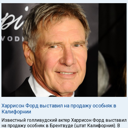
Харрисон Форд выставил на продажу особняк в
Калифорнии
Известный голливудский актер Харрисон Форд выставил
на продажу особняк в Брентвуде (штат Калифорния). В