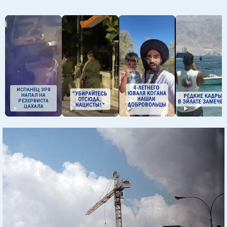
ИСПАНЕЦ ЗРЯ
НАПАЛ НА
РЕЗЕРВИСТА
ЦАХАЛА