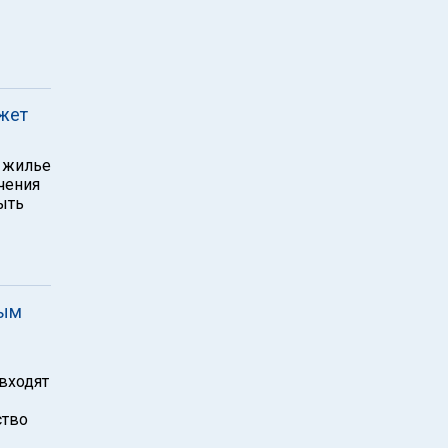
ожет
а жилье
чения
ыть
ным
 входят
ство