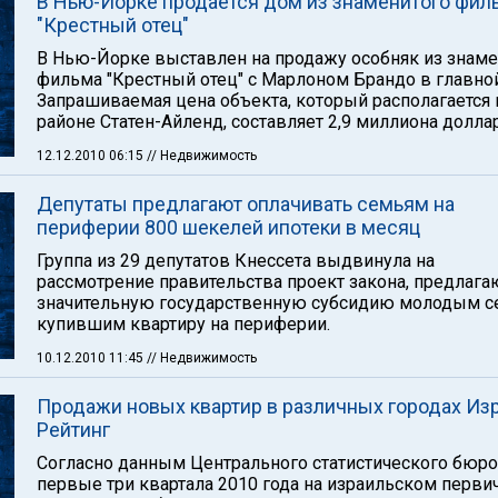
В Нью-Йорке продается дом из знаменитого фил
"Крестный отец"
В Нью-Йорке выставлен на продажу особняк из знаме
фильма "Крестный отец" с Марлоном Брандо в главной
Запрашиваемая цена объекта, который располагается 
районе Статен-Айленд, составляет 2,9 миллиона долла
12.12.2010 06:15
// Недвижимость
Депутаты предлагают оплачивать семьям на
периферии 800 шекелей ипотеки в месяц
Группа из 29 депутатов Кнессета выдвинула на
рассмотрение правительства проект закона, предлаг
значительную государственную субсидию молодым с
купившим квартиру на периферии.
10.12.2010 11:45
// Недвижимость
Продажи новых квартир в различных городах Изр
Рейтинг
Согласно данным Центрального статистического бюро,
первые три квартала 2010 года на израильском перви