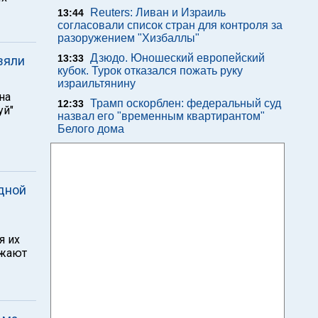
Reuters: Ливан и Израиль
13:44
согласовали список стран для контроля за
разоружением "Хизбаллы"
Дзюдо. Юношеский европейский
13:33
зяли
кубок. Турок отказался пожать руку
израильтянину
на
Трамп оскорблен: федеральный суд
12:33
уй"
назвал его "временным квартирантом"
Белого дома
рдной
я их
лжают