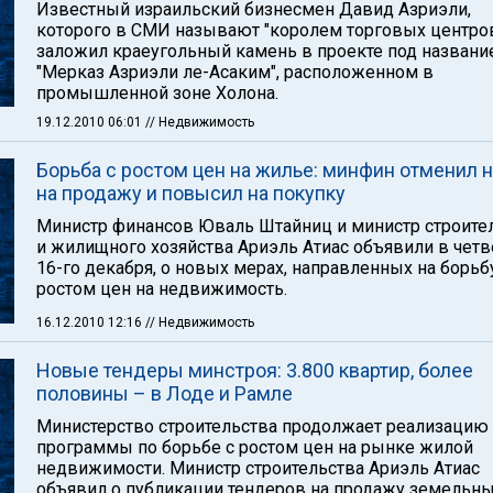
Известный израильский бизнесмен Давид Азриэли,
которого в СМИ называют "королем торговых центров
заложил краеугольный камень в проекте под назван
"Мерказ Азриэли ле-Асаким", расположенном в
промышленной зоне Холона.
19.12.2010 06:01
// Недвижимость
Борьба с ростом цен на жилье: минфин отменил н
на продажу и повысил на покупку
Министр финансов Юваль Штайниц и министр строите
и жилищного хозяйства Ариэль Атиас объявили в четв
16-го декабря, о новых мерах, направленных на борьб
ростом цен на недвижимость.
16.12.2010 12:16
// Недвижимость
Новые тендеры минстроя: 3.800 квартир, более
половины – в Лоде и Рамле
Министерство строительства продолжает реализацию
программы по борьбе с ростом цен на рынке жилой
недвижимости. Министр строительства Ариэль Атиас
объявил о публикации тендеров на продажу земельн