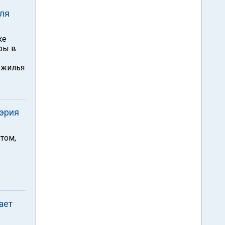
для
ке
ры в
 жилья
мэрия
 том,
ает