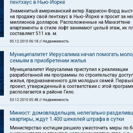
пентхаус в Нью-Йорке
Знаменитый американский актер Харрисон Форд выст
на продажу свой пентхаус в Нью-Йорке и просит за не
миллионов долларов. Расположенные на Манхэттене
апартаменты в стиле лофт занимают целый этаж, их 
составляет 511 кв. м.
05.12.2010 06:18
// Недвижимость
Муниципалитет Иерусалима начал помогать мол
семьям в приобретении жилья
Муниципалитет Иерусалима приступил к реализации
разработанной им программы по строительству досту
жилья, предназначенного для молодых семей. Первы
проект, утвержденный в соответствии с этой програм
располагается в районе Гило.
03.12.2010 05:48
// Недвижимость
Минюст: домовладельцев, нелегально разделив
квартиры, ждут 1.400 шекелей штрафа в сутки
Министерство юстиции решило ужесточить меры по б