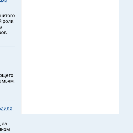
ьма
нитого
 роли.
в
ров.
ающего
емьям,
аиля.
 за
чном