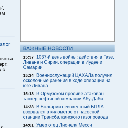
",
ием
алог
ВАЖНЫЕ НОВОСТИ
1037-й день войны: действия в Газе,
15:37
льства
Ливане и Сирии, операции в Иудее и
ерг,
Самарии
у с
Военнослужащий ЦАХАЛа получил
15:34
осколочные ранения в ходе операции на
юге Ливана
В Ормузском проливе атакован
15:18
танкер нефтяной компании Абу-Даби
В Болгарии неизвестный БПЛА
14:38
взорвался в километре от насосной
станции Трансбалканского газопровода
Умер отец Лионеля Месси
14:01
ых