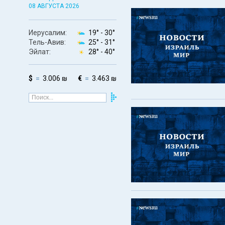
08 АВГУСТА 2026
Иерусалим:
19° -
30°
Тель-Авив:
25° -
31°
Эйлат:
28° -
40°
$
3.006 ₪
€
3.463 ₪