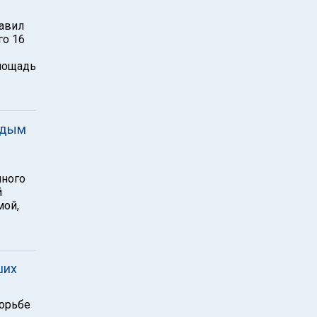
авил
го 16
площадь
одым
пного
й
мой,
ших
орьбе