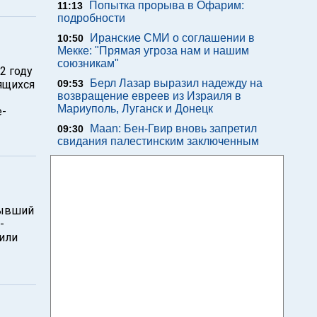
Попытка прорыва в Офарим:
11:13
подробности
Иранские СМИ о соглашении в
10:50
Мекке: "Прямая угроза нам и нашим
союзникам"
2 году
Берл Лазар выразил надежду на
ящихся
09:53
возвращение евреев из Израиля в
Мариуполь, Луганск и Донецк
е-
Maan: Бен-Гвир вновь запретил
09:30
свидания палестинским заключенным
бывший
-
или