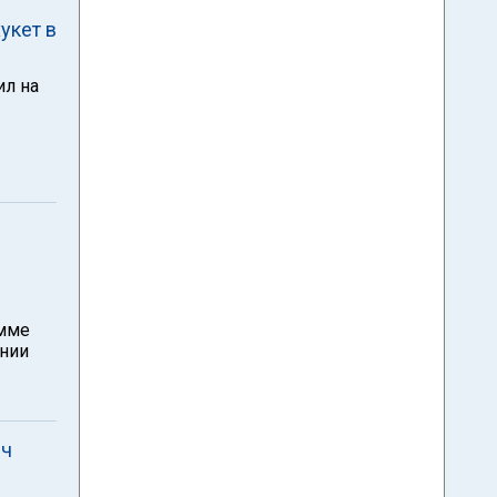
укет в
ил на
амме
ании
яч