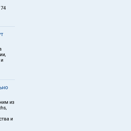
 74
ут
а
ии,
 и
ьно
ним из
hs,
ства и