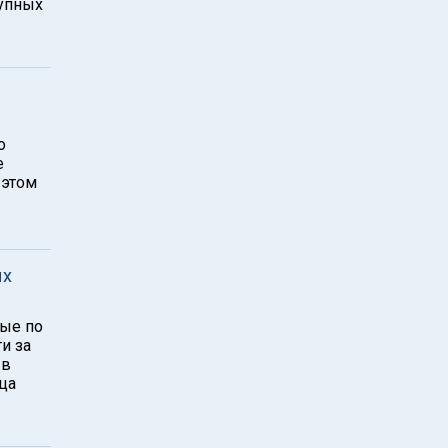
рупных
о
е
 этом
ых
ные по
и за
 в
ца