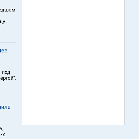
шедшем
нцу
лее
х
 под
ертой",
аиле
а,
-х