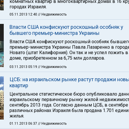
комнатных квартир в многоквартирных домах в 16 к
городах Израиля.
05.11.2013 12:40
// Недвижимость
Власти США конфискуют роскошный особняк у
бывшего премьер-министра Украины
Власти США конфискуют роскошный особняк бывшег
премьер-министра Украины Павла Лазаренко в город
Новато (штат Калифорния). Он так и не успел пожить в
доме, приобретенном за 6,75 млн долларов.
03.11.2013 05:19
// Недвижимость
ЦСБ: на израильском рынке растут продажи нов
квартир
Центральное статистическое бюро опубликовало дан
израильскому первичному рынку жилой недвижимост
сентябрь 2013 года. Согласно данным ЦСБ, в сентябре
различных районах Израиля была продана 1.701 едини
жилья.
01.11.2013 06:37
// Недвижимость