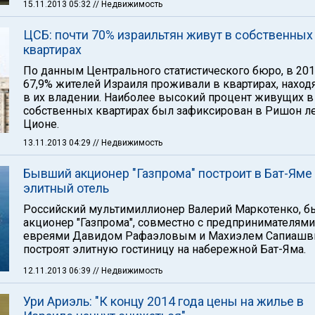
15.11.2013 05:32
// Недвижимость
ЦСБ: почти 70% израильтян живут в собственных
квартирах
По данным Центрального статистического бюро, в 201
67,9% жителей Израиля проживали в квартирах, наход
в их владении. Наиболее высокий процент живущих в
собственных квартирах был зафиксирован в Ришон л
Ционе.
13.11.2013 04:29
// Недвижимость
Бывший акционер "Газпрома" построит в Бат-Яме
элитный отель
Российский мультимиллионер Валерий Маркотенко, 
акционер "Газпрома", совместно с предпринимателями
евреями Давидом Рафаэловым и Махиэлем Сапиашв
построят элитную гостиницу на набережной Бат-Яма.
12.11.2013 06:39
// Недвижимость
Ури Ариэль: "К концу 2014 года цены на жилье в