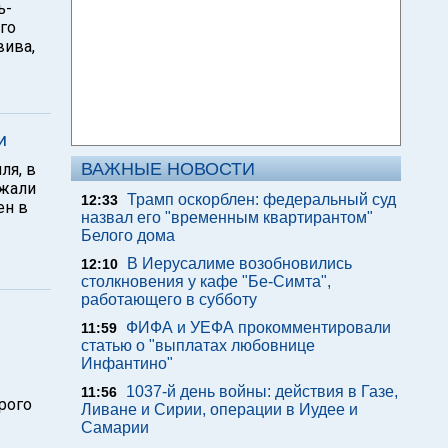
ь-
го
вива,
и
ВАЖНЫЕ НОВОСТИ
ля, в
лжали
Трамп оскорблен: федеральный суд
12:33
ен в
назвал его "временным квартирантом"
Белого дома
В Иерусалиме возобновились
12:10
столкновения у кафе "Бе-Симта",
работающего в субботу
ФИФА и УЕФА прокомментировали
11:59
статью о "выплатах любовнице
Инфантино"
1037-й день войны: действия в Газе,
11:56
орого
Ливане и Сирии, операции в Иудее и
Самарии