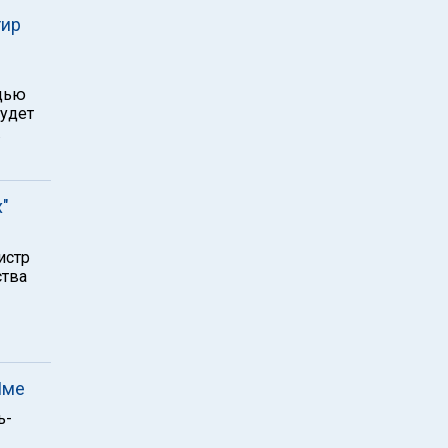
тир
ощью
будет
.
"
истр
ства
Яме
ь-