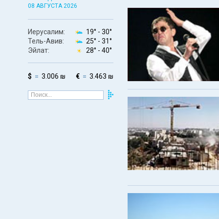
08 АВГУСТА 2026
Иерусалим:
19° -
30°
Тель-Авив:
25° -
31°
Эйлат:
28° -
40°
$
3.006 ₪
€
3.463 ₪