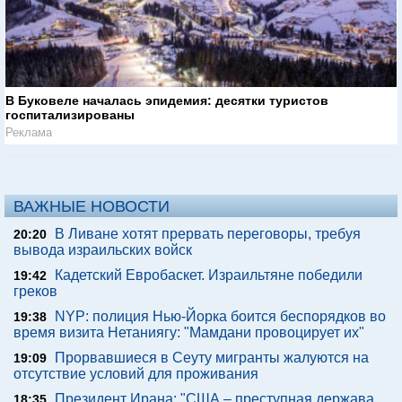
В Буковеле началась эпидемия: десятки туристов
госпитализированы
Реклама
ВАЖНЫЕ НОВОСТИ
В Ливане хотят прервать переговоры, требуя
20:20
вывода израильских войск
Кадетский Евробаскет. Израильтяне победили
19:42
греков
NYP: полиция Нью-Йорка боится беспорядков во
19:38
время визита Нетаниягу: "Мамдани провоцирует их"
Прорвавшиеся в Сеуту мигранты жалуются на
19:09
отсутствие условий для проживания
Президент Ирана: "США – преступная держава,
18:35