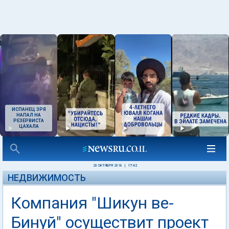
ИСПАНЕЦ ЗРЯ
НАПАЛ НА
РЕЗЕРВИСТА
ЦАХАЛА
20 ОКТЯБРЯ 2018
|
17:42
НЕДВИЖИМОСТЬ
Компания "Шикун ве-
Бинуй" осуществит проект