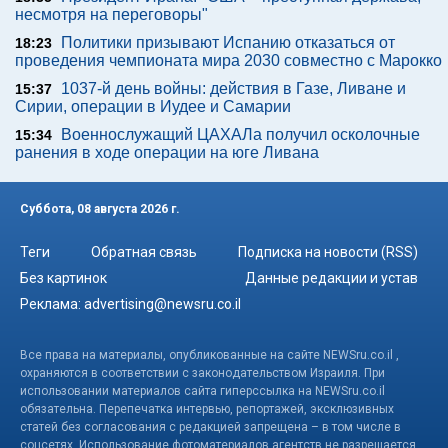
несмотря на переговоры"
Политики призывают Испанию отказаться от
18:23
проведения чемпионата мира 2030 совместно с Марокко
1037-й день войны: действия в Газе, Ливане и
15:37
Сирии, операции в Иудее и Самарии
Военнослужащий ЦАХАЛа получил осколочные
15:34
ранения в ходе операции на юге Ливана
Суббота, 08 августа 2026 г.
Теги
Обратная связь
Подписка на новости (RSS)
Без картинок
Данные редакции и устав
Реклама:
advertising@newsru.co.il
Все права на материалы, опубликованные на сайте NEWSru.co.il ,
охраняются в соответствии с законодательством Израиля. При
использовании материалов сайта гиперссылка на NEWSru.co.il
обязательна. Перепечатка интервью, репортажей, эксклюзивных
статей без согласования с редакцией запрещена – в том числе в
соцсетях. Использование фотоматериалов агентств не разрешается.