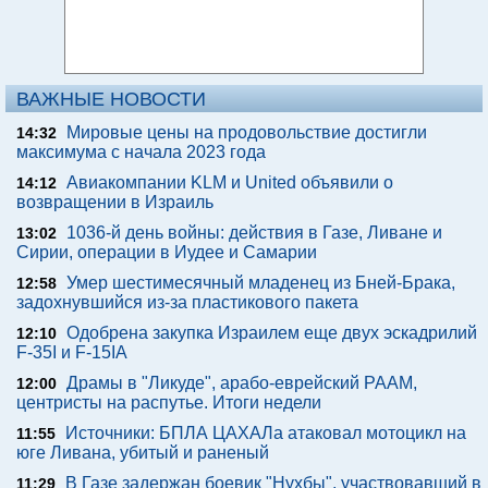
ВАЖНЫЕ НОВОСТИ
Мировые цены на продовольствие достигли
14:32
максимума с начала 2023 года
Авиакомпании KLM и United объявили о
14:12
возвращении в Израиль
1036-й день войны: действия в Газе, Ливане и
13:02
Сирии, операции в Иудее и Самарии
Умер шестимесячный младенец из Бней-Брака,
12:58
задохнувшийся из-за пластикового пакета
Одобрена закупка Израилем еще двух эскадрилий
12:10
F-35I и F-15IA
Драмы в "Ликуде", арабо-еврейский РААМ,
12:00
центристы на распутье. Итоги недели
Источники: БПЛА ЦАХАЛа атаковал мотоцикл на
11:55
юге Ливана, убитый и раненый
В Газе задержан боевик "Нухбы", участвовавший в
11:29