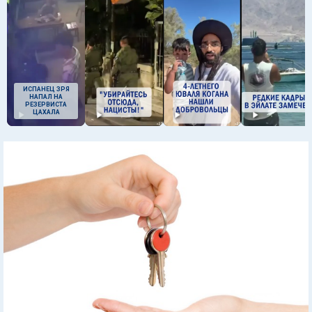
ИСПАНЕЦ ЗРЯ
НАПАЛ НА
РЕЗЕРВИСТА
ЦАХАЛА