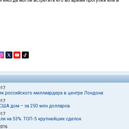
и иногда могли встретить его во время прогулки или в
017
як российского миллиардера в центре Лондона
017
США дом – за 250 млн долларов
017
али на 53%. ТОП-5 крупнейших сделок
2016