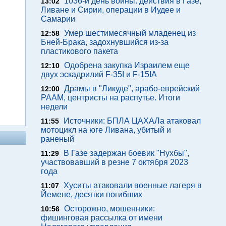
1036-й день войны: действия в Газе,
13:02
Ливане и Сирии, операции в Иудее и
Самарии
Умер шестимесячный младенец из
12:58
Бней-Брака, задохнувшийся из-за
пластикового пакета
Одобрена закупка Израилем еще
12:10
двух эскадрилий F-35I и F-15IA
Драмы в "Ликуде", арабо-еврейский
12:00
РААМ, центристы на распутье. Итоги
недели
Источники: БПЛА ЦАХАЛа атаковал
11:55
мотоцикл на юге Ливана, убитый и
раненый
В Газе задержан боевик "Нухбы",
11:29
участвовавший в резне 7 октября 2023
года
Хуситы атаковали военные лагеря в
11:07
Йемене, десятки погибших
Осторожно, мошенники:
10:56
фишинговая рассылка от имени