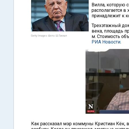
Вилла, которую с
располагается в 
принадлежит к к
Трехэтажный дом
века, площадь пр
м. Стоимость об
Getty Images. Фото: Ш.Гэллап
РИА Новости
.
Как рассказал мэр коммуны Кристиан Кёк, 