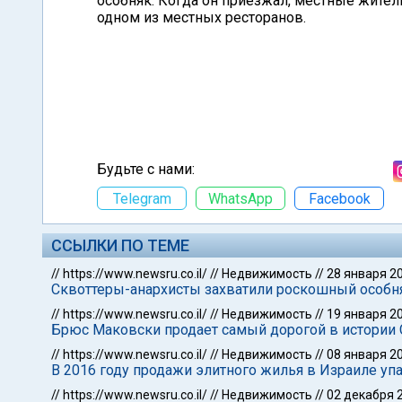
особняк. Когда он приезжал, местные жител
одном из местных ресторанов.
Будьте с нами:
Telegram
WhatsApp
Facebook
ССЫЛКИ ПО ТЕМЕ
//
https://www.newsru.co.il/
//
Недвижимость
//
28 января 2
Сквоттеры-анархисты захватили роскошный особн
//
https://www.newsru.co.il/
//
Недвижимость
//
19 января 2
Брюс Маковски продает самый дорогой в истории 
//
https://www.newsru.co.il/
//
Недвижимость
//
08 января 2
В 2016 году продажи элитного жилья в Израиле уп
//
https://www.newsru.co.il/
//
Недвижимость
//
02 декабря 