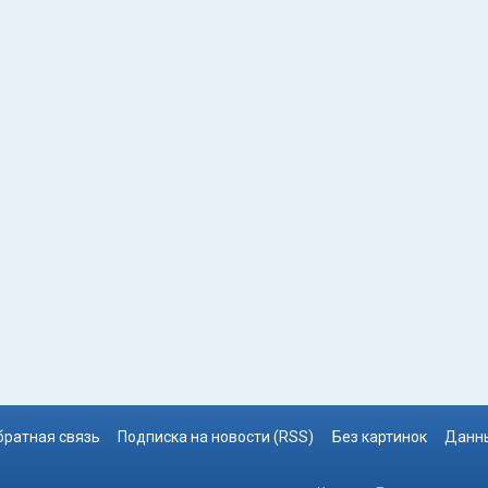
братная связь
Подписка на новости (RSS)
Без картинок
Данны