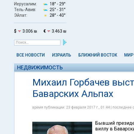
Иерусалим:
18° -
29°
Тель-Авив:
25° -
31°
Эйлат:
28° -
40°
$
3.006 ₪
€
3.463 ₪
ВСЕ НОВОСТИ
ИЗРАИЛЬ
БЛИЖНИЙ ВОСТОК
МИР
НЕДВИЖИМОСТЬ
Михаил Горбачев выст
Баварских Альпах
время публикации: 23 февраля 2017 г., 01:44 | последнее 
Бывший президе
виллу в Баварск