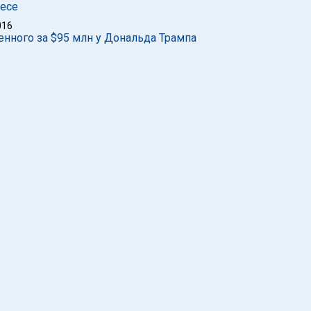
есе
016
енного за $95 млн у Дональда Трампа