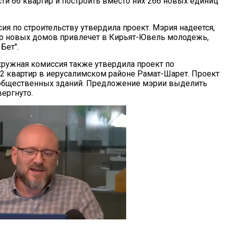
сти 66 квартир и построить вместо них 266 новых единиц
ия по строительству утвердила проект. Мэрия надеется,
во новых домов привлечет в Кирьят-Ювель молодежь,
Бет".
кружная комиссия также утвердила проект по
32 квартир в иерусалимском районе Рамат-Шарет. Проект
 общественных зданий. Предложение мэрии выделить
вергнуто.