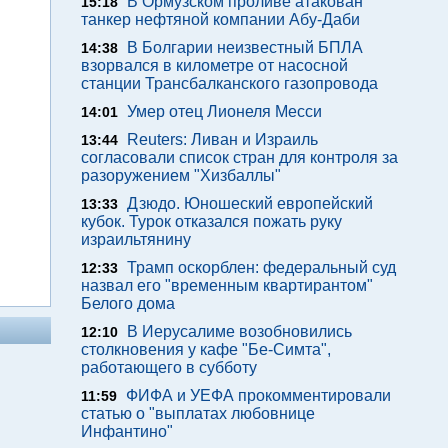
В Ормузском проливе атакован
15:18
танкер нефтяной компании Абу-Даби
В Болгарии неизвестный БПЛА
14:38
взорвался в километре от насосной
станции Трансбалканского газопровода
Умер отец Лионеля Месси
14:01
Reuters: Ливан и Израиль
13:44
согласовали список стран для контроля за
разоружением "Хизбаллы"
Дзюдо. Юношеский европейский
13:33
кубок. Турок отказался пожать руку
израильтянину
Трамп оскорблен: федеральный суд
12:33
назвал его "временным квартирантом"
Белого дома
В Иерусалиме возобновились
12:10
столкновения у кафе "Бе-Симта",
работающего в субботу
ФИФА и УЕФА прокомментировали
11:59
статью о "выплатах любовнице
Инфантино"