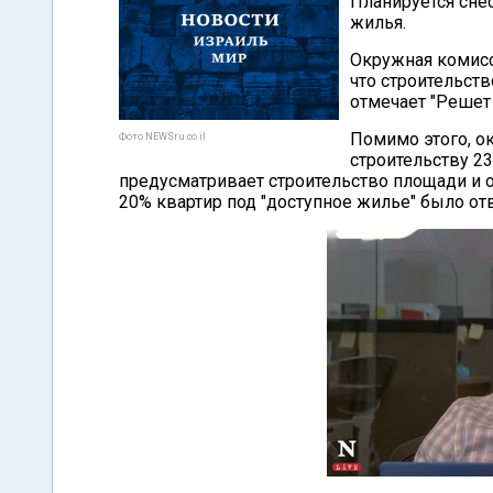
Планируется сне
жилья.
Окружная комисс
что строительст
отмечает "Решет 
Помимо этого, о
Фото NEWSru.co.il
строительству 2
предусматривает строительство площади и
20% квартир под "доступное жилье" было от