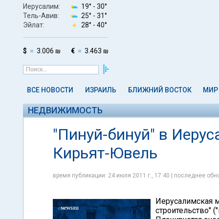
Иерусалим:
19° -
30°
Тель-Авив:
25° -
31°
Эйлат:
28° -
40°
$
3.006 ₪
€
3.463 ₪
ВСЕ НОВОСТИ
ИЗРАИЛЬ
БЛИЖНИЙ ВОСТОК
МИР
НЕДВИЖИМОСТЬ
"Пинуй-бинуй" в Иерус
Кирьят-Ювель
время публикации: 24 июля 2011 г., 17:40 | последнее обно
Иерусалимская м
строительство" (