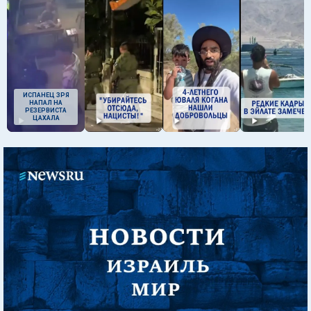
ИСПАНЕЦ ЗРЯ
НАПАЛ НА
РЕЗЕРВИСТА
ЦАХАЛА