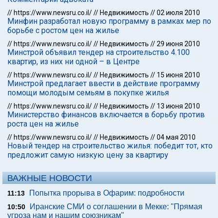
//
https://www.newsru.co.il/
//
Недвижимость
//
02 июля 2010
Минфин разработал новую программу в рамках мер по
борьбе с ростом цен на жилье
//
https://www.newsru.co.il/
//
Недвижимость
//
29 июня 2010
Минстрой объявил тендер на строительство 4.100
квартир, из них ни одной – в Центре
//
https://www.newsru.co.il/
//
Недвижимость
//
15 июня 2010
Минстрой предлагает ввести в действие программу
помощи молодым семьям в покупке жилья
//
https://www.newsru.co.il/
//
Недвижимость
//
13 июня 2010
Министерство финансов включается в борьбу против
роста цен на жилье
//
https://www.newsru.co.il/
//
Недвижимость
//
04 мая 2010
Новый тендер на строительство жилья: победит тот, кто
предложит самую низкую цену за квартиру
ВАЖНЫЕ НОВОСТИ
Попытка прорыва в Офарим: подробности
11:13
Иранские СМИ о соглашении в Мекке: "Прямая
10:50
угроза нам и нашим союзникам"