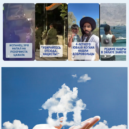
ИСПАНЕЦ ЗРЯ
НАПАЛ НА
РЕЗЕРВИСТА
ЦАХАЛА