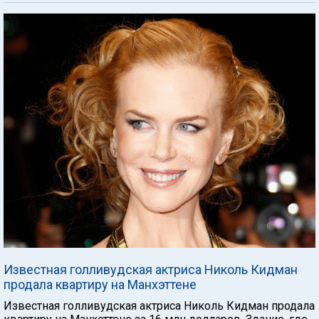
Известная голливудская актриса Николь Кидман
продала квартиру на Манхэттене
Известная голливудская актриса Николь Кидман продала