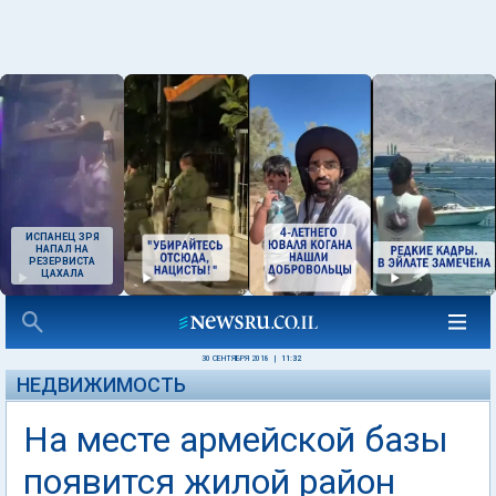
ИСПАНЕЦ ЗРЯ
НАПАЛ НА
РЕЗЕРВИСТА
ЦАХАЛА
30 СЕНТЯБРЯ 2018
|
11:32
НЕДВИЖИМОСТЬ
На месте армейской базы
появится жилой район