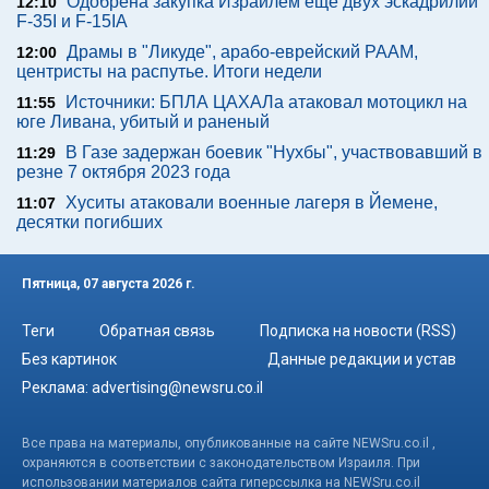
Одобрена закупка Израилем еще двух эскадрилий
12:10
F-35I и F-15IA
Драмы в "Ликуде", арабо-еврейский РААМ,
12:00
центристы на распутье. Итоги недели
Источники: БПЛА ЦАХАЛа атаковал мотоцикл на
11:55
юге Ливана, убитый и раненый
В Газе задержан боевик "Нухбы", участвовавший в
11:29
резне 7 октября 2023 года
Хуситы атаковали военные лагеря в Йемене,
11:07
десятки погибших
Пятница, 07 августа 2026 г.
Теги
Обратная связь
Подписка на новости (RSS)
Без картинок
Данные редакции и устав
Реклама:
advertising@newsru.co.il
Все права на материалы, опубликованные на сайте NEWSru.co.il ,
охраняются в соответствии с законодательством Израиля. При
использовании материалов сайта гиперссылка на NEWSru.co.il